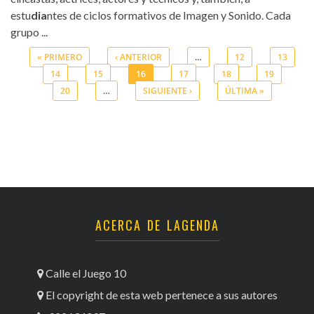
estu
dia
ntes de ciclos formativos de Imagen y Sonido. Cada
grupo ...
« PRIMERO
‹ ANTERIOR
…
12
13
14
15
16
17
18
19
Páginas
20
…
SIGUIENTE ›
ÚLTIMA »
ACERCA DE LAGENDA
Calle el Juego 10
El copyright de esta web pertenece a sus autores