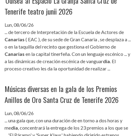
'Odisea' al Espacio La Granja Santa Cruz de
Tenerife teatro junii 2026
Lun, 08/06/26
... de tercero de Interpretación de la Escuela de Actores de
Canarias
( EAC ), de su sede de Gran Canaria , se desplaza a ...
o en la taquilla del recinto que gestiona el Gobierno de
Canarias
en la capital tinerfeña. Con un lenguaje escénico ... y
a las dinámicas de creación escénica de vanguar
dia
. El
proceso creativo les da la oportunidad de realizar ...
Músicas diversas en la gala de los Premios
Anillos de Oro Santa Cruz de Tenerife 2026
Lun, 08/06/26
... una gala que, con una duración de en torno a dos horas y
me
dia
, concentrará la entrega de los 23 premios a los que se
... 'El Páramo' y 'Super Klaus', habiendo dirigido estrenos