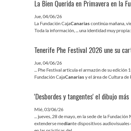
La Bien Querida en Primavera en la F
Jue, 04/06/26
La Fundación Caja
Canarias
continúa mañana, vier
Toda la información, ... una identidad muy propia:
Tenerife Phe Festival 2026 une su car
Jue, 04/06/26
... Phe Festival articula el armazón de su edición
Fundación Caja
Canarias
y el área de Cultura de P
'Desbordes y tangentes' el dibujo más 
Mié, 03/06/26
... jueves, 28 de mayo, en la sede de la Fundació
extenderse me
dia
nte dispositivos audiovisuales
en las prácticas del ...