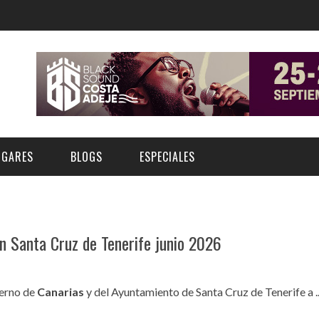
UGARES
BLOGS
ESPECIALES
E | MUSEOS
FESTIVAL BOREAL 2026
GAR
CATEGORIA
en Santa Cruz de Tenerife junio 2026
AS Y AUDITORIOS
FESTIVAL TAGANANA 2026
Norte
Cultura
ACIOS CULTURALES
TENERIFE PHE FESTIVAL 2026
bierno de
Canarias
y del Ayuntamiento de Santa Cruz de Tenerife a ..
Sur
Deporte y Naturaleza
CHE
XXVII VERANO DE CUENTO