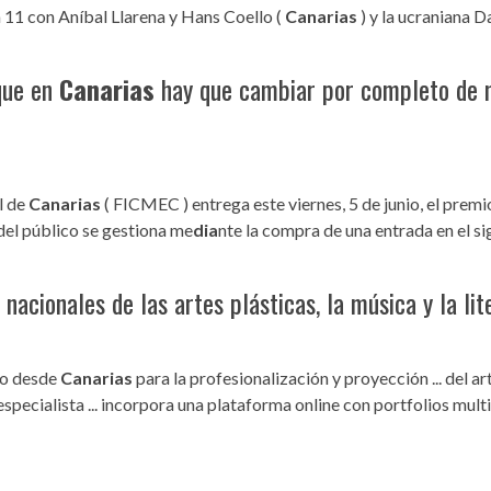
día 11 con Aníbal Llarena y Hans Coello (
Canarias
) y la ucraniana Da
que en
Canarias
hay que cambiar por completo de m
l de
Canarias
( FICMEC ) entrega este viernes, 5 de junio, el prem
o del público se gestiona me
dia
nte la compra de una entrada en el sig
nacionales de las artes plásticas, la música y la li
ado desde
Canarias
para la profesionalización y proyección ... del ar
especialista ... incorpora una plataforma online con portfolios mul