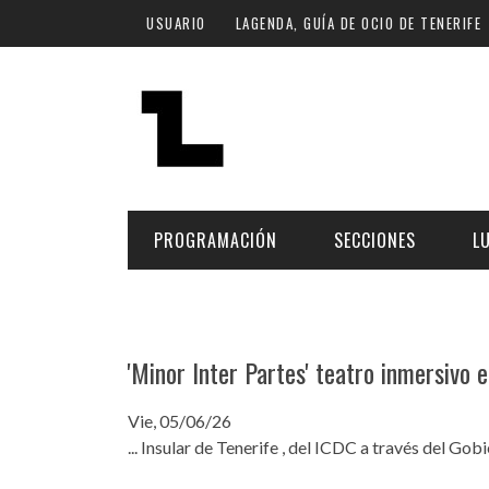
Pasar al contenido principal
USUARIO
LAGENDA, GUÍA DE OCIO DE TENERIFE
PROGRAMACIÓN
SECCIONES
L
MÚSICA
ART
FECHA
LU
'Minor Inter Partes' teatro inmersivo 
ESCÉNICAS
SAL
Hoy
Vie, 05/06/26
CULTURA
ESP
... Insular de Tenerife , del ICDC a través del Go
Plan Finde
GASTRONOMÍA
NO