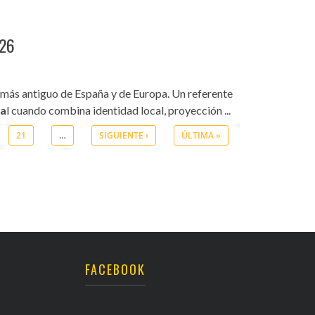
026
ine más antiguo de España y de Europa. Un referente
ia
l cuando combina identidad local, proyección ...
21
…
SIGUIENTE ›
ÚLTIMA »
FACEBOOK