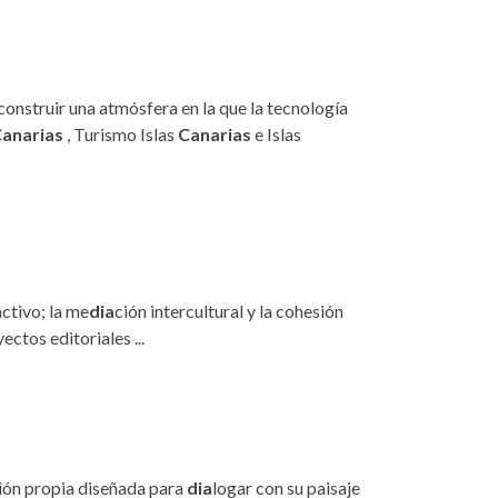
. construir una atmósfera en la que la tecnología
anarias
, Turismo Islas
Canarias
e Islas
ctivo; la me
dia
ción intercultural y la cohesión
ectos editoriales ...
ción propia diseñada para
dia
logar con su paisaje