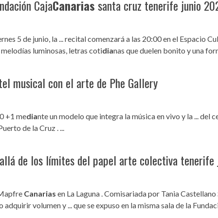
undación Caja
Canarias
santa cruz tenerife junio 20
nes 5 de junio, la ... recital comenzará a las 20:00 en el Espacio Cu
 melodías luminosas, letras coti
dia
nas que duelen bonito y una form
tel musical con el arte de Phe Gallery
 10 +1 me
dia
nte un modelo que integra la música en vivo y la ... del 
uerto de la Cruz . ...
allá de los límites del papel arte colectiva tenerife
n Mapfre
Canarias
en La Laguna . Comisariada por Tania Castellano S
 o adquirir volumen y ... que se expuso en la misma sala de la Fund