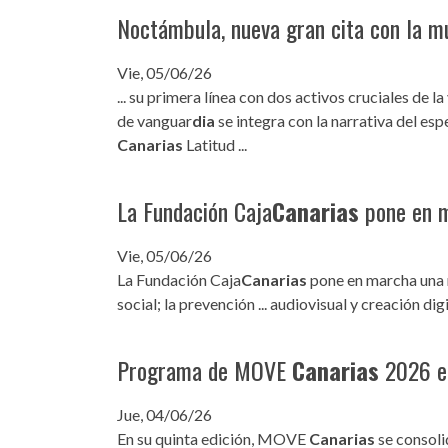
Noctámbula, nueva gran cita con la m
INFANTIL
LOC
CO
Vie, 05/06/26
... su primera línea con dos activos cruciales de l
GA
de vanguar
dia
se integra con la narrativa del esp
Canarias
Latitud ...
FO
La Fundación Caja
Canarias
pone en m
Vie, 05/06/26
La Fundación Caja
Canarias
pone en marcha una nu
social; la prevención ... audiovisual y creación di
Programa de MOVE
Canarias
2026 en
Jue, 04/06/26
En su quinta edición, MOVE
Canarias
se consoli