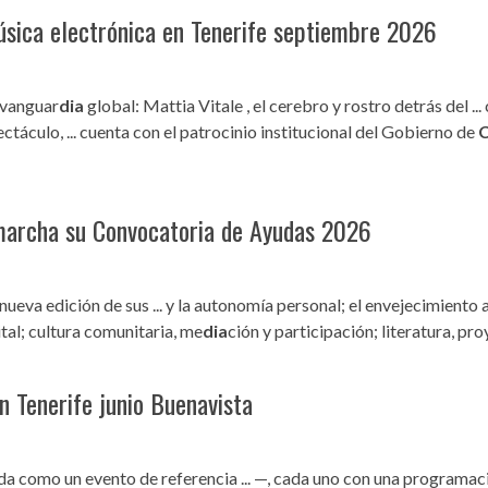
Santa Cruz | La Laguna
Gastro
úsica electrónica en Tenerife septiembre 2026
ALES CON ACTUACIONES
Islas
Infantil
MERCIO
Música
a vanguar
dia
global: Mattia Vitale , el cerebro y rostro detrás del ..
STRO
ectáculo, ... cuenta con el patrocinio institucional del Gobierno de
C
Escénicas
RMATIVO
archa su Convocatoria de Ayudas 2026
eva edición de sus ... y la autonomía personal; el envejecimiento a
gital; cultura comunitaria, me
dia
ción y participación; literatura, proy
 Tenerife junio Buenavista
da como un evento de referencia ... —, cada uno con una programa