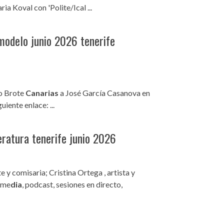
ria Koval con 'Polite/Ical ...
odelo junio 2026 tenerife
io Brote
Canarias
a José García Casanova en
uiente enlace: ...
teratura tenerife junio 2026
te y comisaria; Cristina Ortega , artista y
time
dia
, podcast, sesiones en directo,