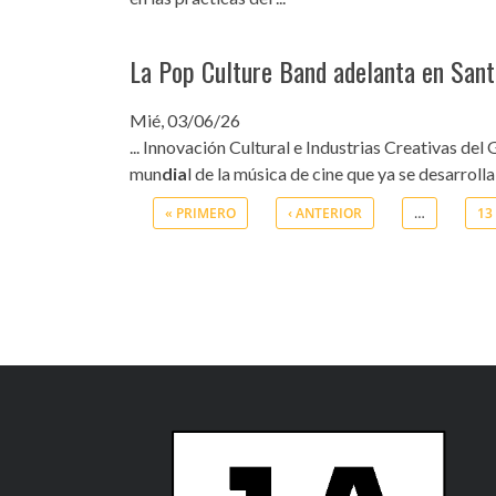
La Pop Culture Band adelanta en Santa
Mié, 03/06/26
... Innovación Cultural e Industrias Creativas de
mun
dia
l de la música de cine que ya se desarrolla
« PRIMERO
‹ ANTERIOR
…
13
Páginas