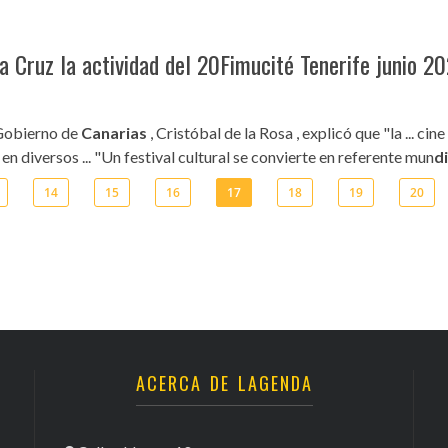
 Cruz la actividad del 20Fimucité Tenerife junio 2
l Gobierno de
Canarias
, Cristóbal de la Rosa , explicó que "la ... c
 en diversos ... "Un festival cultural se convierte en referente mun
d
14
15
16
17
18
19
20
ACERCA DE LAGENDA