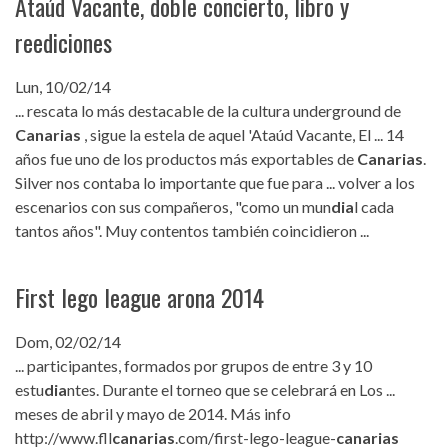
Ataúd Vacante, doble concierto, libro y
reediciones
Lun, 10/02/14
... rescata lo más destacable de la cultura underground de
Canarias
, sigue la estela de aquel 'Ataúd Vacante, El ... 14
años fue uno de los productos más exportables de
Canarias
.
Silver nos contaba lo importante que fue para ... volver a los
escenarios con sus compañeros, "como un mun
dia
l cada
tantos años". Muy contentos también coincidieron ...
First lego league arona 2014
Dom, 02/02/14
... participantes, formados por grupos de entre 3 y 10
estu
dia
ntes. Durante el torneo que se celebrará en Los ...
meses de abril y mayo de 2014. Más info
http://www.fll
canarias
.com/first-lego-league-
canarias