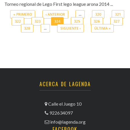
Torneo regional de Lego First lego league arona 2014 ...
« PRIMERO
‹ ANTERIOR
…
320
321
322
323
324
325
326
327
Páginas
328
…
SIGUIENTE ›
ÚLTIMA »
ACERCA DE LAGENDA
Calle el Juego 10
922634097
info@lagenda.org
FACEBOOK