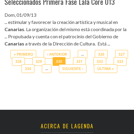
Seleccionados Primera Fase Lala Core 013
Dom, 01/09/13
... estimular y favorecer la creación artística y musical en
Canarias
. La organización del mismo está coordinada por la
... Propulsada y cuenta con el patrocinio del Gobierno de
Canarias
a través de la Dirección de Cultura. Está ...
« PRIMERO
‹ ANTERIOR
…
326
327
328
329
330
331
332
333
Páginas
334
…
SIGUIENTE ›
ÚLTIMA »
ACERCA DE LAGENDA