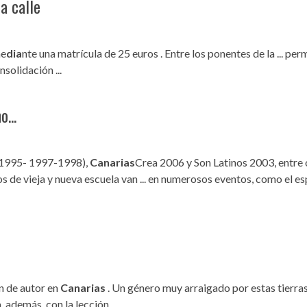
a calle
me
dia
nte una matrícula de 25 euros . Entre los ponentes de la ... perm
solidación ...
...
-1995- 1997-1998),
Canarias
Crea 2006 y Son Latinos 2003, entre o
os de vieja y nueva escuela van ... en numerosos eventos, como el 
ón de autor en
Canarias
. Un género muy arraigado por estas tierras 
 además, con la lección ...