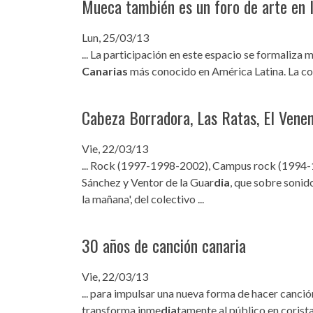
Mueca también es un foro de arte en l
Lun, 25/03/13
... La participación en este espacio se formaliza 
Canarias
más conocido en América Latina. La con
Cabeza Borradora, Las Ratas, El Veneno
Vie, 22/03/13
... Rock (1997-1998-2002), Campus rock (1994
Sánchez y Ventor de la Guar
dia
, que sobre sonid
la mañana', del colectivo ...
30 años de canción canaria
Vie, 22/03/13
... para impulsar una nueva forma de hacer canci
transforma inme
dia
tamente al público en corista,