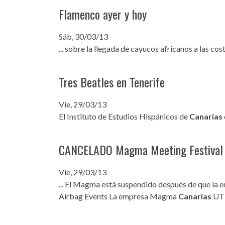
Flamenco ayer y hoy
INFANTIL
LOC
CO
Sáb, 30/03/13
... sobre la llegada de cayucos africanos a las cos
GA
FO
Tres Beatles en Tenerife
Vie, 29/03/13
El Instituto de Estudios Hispánicos de
Canarias
CANCELADO Magma Meeting Festival
Vie, 29/03/13
... El Magma está suspendido después de que l
Airbag Events La empresa Magma
Canarias
UTE