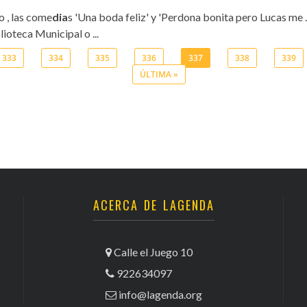
o , las come
dia
s 'Una boda feliz' y 'Perdona bonita pero Lucas me 
lioteca Municipal o ...
333
334
335
336
337
338
339
ÚLTIMA »
ACERCA DE LAGENDA
Calle el Juego 10
922634097
info@lagenda.org