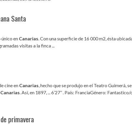
mana Santa
o único en
Canarias
. Con una superficie de 16 000 m2, ésta ubicada 
ramadas visitas a la finca ...
de cine en
Canarias
, hecho que se produjo en el Teatro Guimerá, se
a
Canarias
. Así, en 1897, ... 6’27’’ . País: FranciaGénero: Fantastic
 de primavera