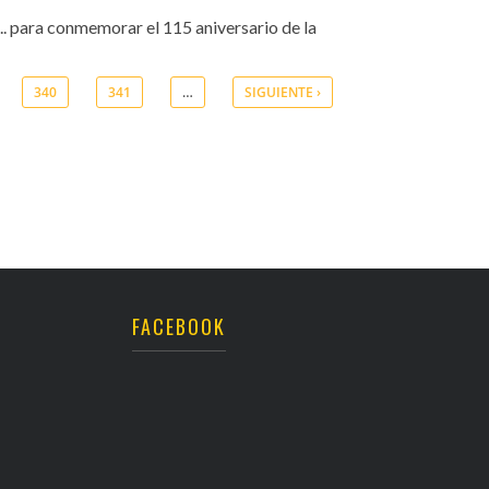
... para conmemorar el 115 aniversario de la
340
341
…
SIGUIENTE ›
FACEBOOK