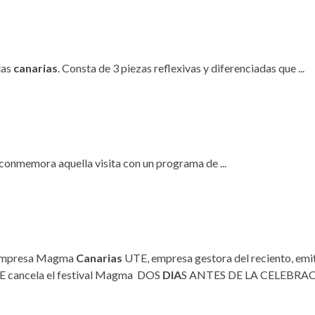
Santa Cruz | La Laguna
Gastro
ALES CON ACTUACIONES
Islas
Infantil
MERCIO
Música
tas
canarias
. Consta de 3 piezas reflexivas y diferenciadas que ...
STRO
Escénicas
RMATIVO
conmemora aquella visita con un programa de ...
a empresa Magma
Canarias
UTE, empresa gestora del reciento, em
 cancela el festival Magma DOS
DIA
S ANTES DE LA CELEBRA