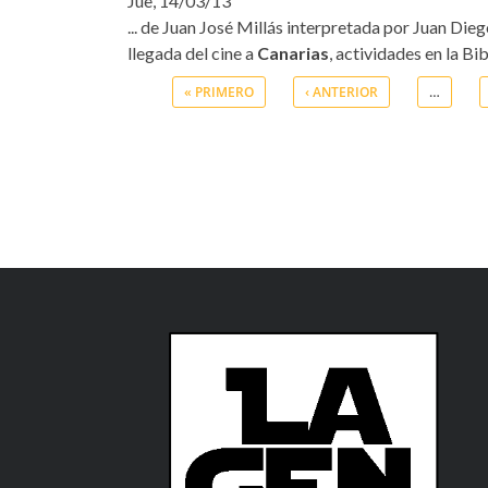
Jue, 14/03/13
... de Juan José Millás interpretada por Juan Dieg
llegada del cine a
Canarias
, actividades en la Bib
« PRIMERO
‹ ANTERIOR
…
Páginas