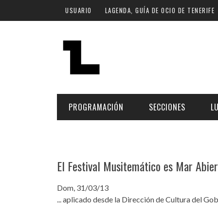
Pasar al contenido principal
USUARIO
LAGENDA, GUÍA DE OCIO DE TENERIFE
PROGRAMACIÓN
SECCIONES
L
MÚSICA
ART
FECHA
LU
El Festival Musitemático es Mar Abie
ESCÉNICAS
SAL
Hoy
Dom, 31/03/13
CULTURA
ESP
... aplicado desde la Dirección de Cultura del Go
Plan Finde
GASTRONOMÍA
NO