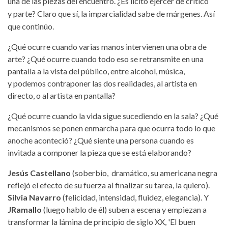
una de las piezas del encuentro. ¿Es lícito ejercer de crítico
y parte? Claro que sí, la imparcialidad sabe de márgenes. Así
que continúo.
¿Qué ocurre cuando varias manos intervienen una obra de
arte? ¿Qué ocurre cuando todo eso se retransmite en una
pantalla a la vista del público, entre alcohol, música,
y podemos contraponer las dos realidades, al artista en
directo, o al artista en pantalla?
¿Qué ocurre cuando la vida sigue sucediendo en la sala? ¿Qué
mecanismos se ponen enmarcha para que ocurra todo lo que
anoche aconteció? ¿Qué siente una persona cuando es
invitada a componer la pieza que se está elaborando?
Jesús Castellano
(soberbio, dramático, su americana negra
reflejó el efecto de su fuerza al finalizar su tarea, la quiero).
Silvia Navarro
(felicidad, intensidad, fluidez, elegancia). Y
JRamallo
(luego hablo de él) suben a escena y empiezan a
transformar la lámina de principio de siglo XX, 'El buen