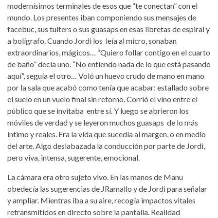
modernísimos terminales de esos que “te conectan” con el
mundo. Los presentes iban componiendo sus mensajes de
facebuc, sus tuiters o sus guasaps en esas libretas de espiral y
a bolígrafo. Cuando Jordi los leía al micro, sonaban
extraordinarios, mágicos… “Quiero follar contigo en el cuarto
de baño” decía uno. “No entiendo nada de lo que está pasando
aquí”, seguía el otro… Voló un huevo crudo de mano en mano
por la sala que acabó como tenía que acabar: estallado sobre
el suelo en un vuelo final sin retorno. Corrió el vino entre el
público que se invitaba entre sí. Y luego se abrieron los
móviles de verdad y se leyeron muchos guasaps de lo más
íntimo y reales. Era la vida que sucedía al margen, o en medio
del arte. Algo deslabazada la conducción por parte de Jordi,
pero viva, intensa, sugerente, emocional.
La cámara era otro sujeto vivo. En las manos de Manu
obedecía las sugerencias de JRamallo y de Jordi para señalar
y ampliar. Mientras iba a su aire, recogía impactos vitales
retransmitidos en directo sobre la pantalla. Realidad