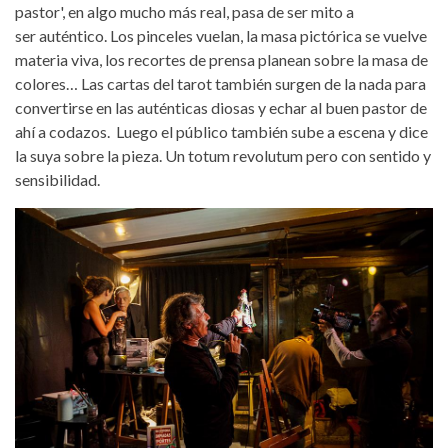
pastor', en algo mucho más real, pasa de ser mito a
ser auténtico. Los pinceles vuelan, la masa pictórica se vuelve
materia viva, los recortes de prensa planean sobre la masa de
colores… Las cartas del tarot también surgen de la nada para
convertirse en las auténticas diosas y echar al buen pastor de
ahí a codazos. Luego el público también sube a escena y dice
la suya sobre la pieza. Un totum revolutum pero con sentido y
sensibilidad.