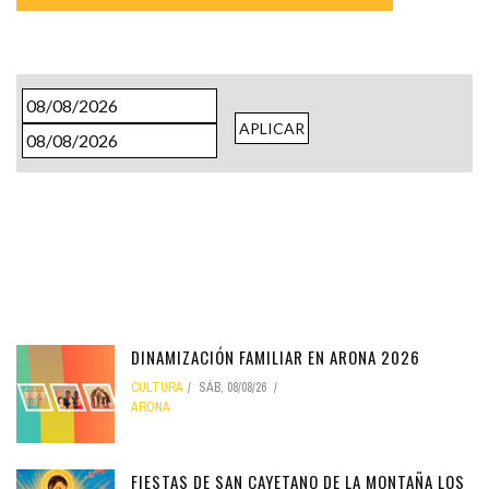
Fecha
Fecha
DINAMIZACIÓN FAMILIAR EN ARONA 2026
CULTURA
SÁB, 08/08/26
ARONA
FIESTAS DE SAN CAYETANO DE LA MONTAÑA LOS