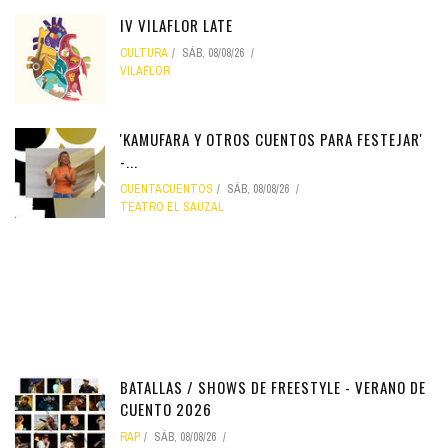
IV VILAFLOR LATE
CULTURA
SÁB, 08/08/26
VILAFLOR
'KAMUFARA Y OTROS CUENTOS PARA FESTEJAR'
-...
CUENTACUENTOS
SÁB, 08/08/26
TEATRO EL SAUZAL
BATALLAS / SHOWS DE FREESTYLE - VERANO DE
CUENTO 2026
RAP
SÁB, 08/08/26