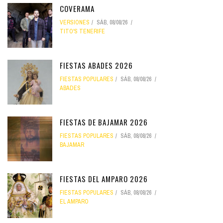
COVERAMA
VERSIONES
SÁB, 08/08/26
TITO'S TENERIFE
FIESTAS ABADES 2026
FIESTAS POPULARES
SÁB, 08/08/26
ABADES
FIESTAS DE BAJAMAR 2026
FIESTAS POPULARES
SÁB, 08/08/26
BAJAMAR
FIESTAS DEL AMPARO 2026
FIESTAS POPULARES
SÁB, 08/08/26
EL AMPARO