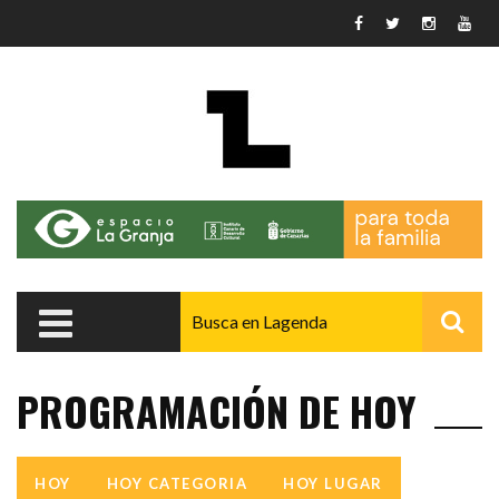
Pasar al contenido principal
PROGRAMACIÓN DE HOY
HOY
HOY CATEGORIA
HOY LUGAR