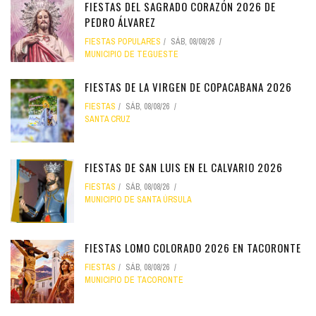
FIESTAS DEL SAGRADO CORAZÓN 2026 DE
PEDRO ÁLVAREZ
FIESTAS POPULARES
SÁB, 08/08/26
MUNICIPIO DE TEGUESTE
FIESTAS DE LA VIRGEN DE COPACABANA 2026
FIESTAS
SÁB, 08/08/26
SANTA CRUZ
FIESTAS DE SAN LUIS EN EL CALVARIO 2026
FIESTAS
SÁB, 08/08/26
MUNICIPIO DE SANTA ÚRSULA
FIESTAS LOMO COLORADO 2026 EN TACORONTE
FIESTAS
SÁB, 08/08/26
MUNICIPIO DE TACORONTE