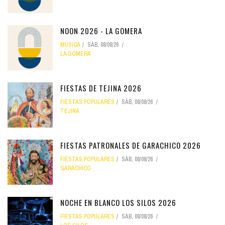
NOON 2026 - LA GOMERA
MÚSICA
SÁB, 08/08/26
LA GOMERA
FIESTAS DE TEJINA 2026
FIESTAS POPULARES
SÁB, 08/08/26
TEJINA
FIESTAS PATRONALES DE GARACHICO 2026
FIESTAS POPULARES
SÁB, 08/08/26
GARACHICO
NOCHE EN BLANCO LOS SILOS 2026
FIESTAS POPULARES
SÁB, 08/08/26