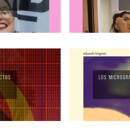
Santa Cruz | La Laguna
Gastro
ALES CON ACTUACIONES
Islas
Infantil
MERCIO
Música
STRO
Escénicas
RMATIVO
ECTOS
LOS 'MICROGR