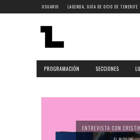
Pasar al contenido principal
USUARIO
LAGENDA, GUÍA DE OCIO DE TENERIFE
PROGRAMACIÓN
SECCIONES
L
MÚSICA
ART
FECHA
LU
ESCÉNICAS
SAL
Hoy
CULTURA
ESP
ENTREVISTA CON CRISTI
Plan Finde
GASTRONOMÍA
NO
EL BLOG DE