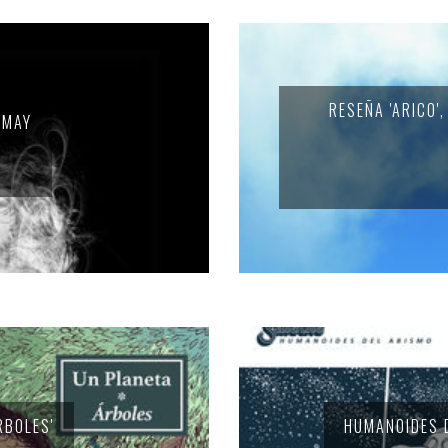
RESEÑA 'ARICO'
 MAY
RBOLES'
HUMANOIDES D