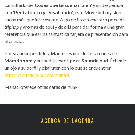
camuflado de
'Cosas que te suenan bien'
y su despedida
con
'Pentatónico y Desafinado'
, este Move out my skin
suena más que interesante. Algo de
breakbeat
, otro poco de
triphop
y aromas de aquí y de allá para dar forma a una gran
referencia que es una fantástica tarjeta de presentación para
el artista.
Por si andan perdidos,
Manatí
es uno de los vértices de
Momdobom
y autoedita este Epé en
Soundcloud
. Échenle
un ojo a su perfil y disfruten con lo que se encuentren,
https://soundcloud.com/manati
Manatí oferece otras caras del funk
ACERCA DE LAGENDA