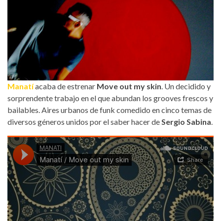
Manatí
acaba de estrenar
Move out my skin
. Un decidido y
sorprendente trabajo en el que abundan los grooves frescos y
bailables. Aires urbanos de funk comedido en cinco temas de
diversos géneros unidos por el saber hacer de
Sergio Sabina
.