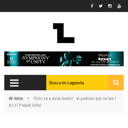
Pasar al contenido principal
Inicio
»
“Esto va a estar bonito”, el podcast que se lee /
#1.17 Preludi Orfici
Usted está aquí