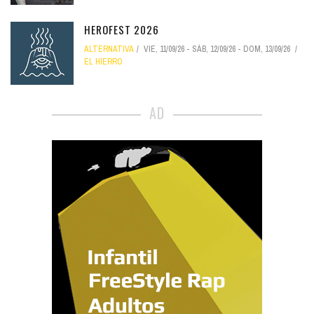
HEROFEST 2026
ALTERNATIVA
VIE, 11/09/26
-
SÁB, 12/09/26
-
DOM, 13/09/26
EL HIERRO
AD