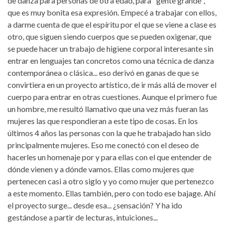
de danza para personas de otra edad, para "gente grande",
que es muy bonita esa expresión. Empecé a trabajar con ellos,
a darme cuenta de que el espíritu por el que se viene a clase es
otro, que siguen siendo cuerpos que se pueden oxigenar, que
se puede hacer un trabajo de higiene corporal interesante sin
entrar en lenguajes tan concretos como una técnica de danza
contemporánea o clásica... eso derivó en ganas de que se
convirtiera en un proyecto artístico, de ir más allá de mover el
cuerpo para entrar en otras cuestiones. Aunque el primero fue
un hombre, me resultó llamativo que una vez más fueran las
mujeres las que respondieran a este tipo de cosas. En los
últimos 4 años las personas con la que he trabajado han sido
principalmente mujeres. Eso me conectó con el deseo de
hacerles un homenaje por y para ellas con el que entender de
dónde vienen y a dónde vamos. Ellas como mujeres que
pertenecen casi a otro siglo y yo como mujer que pertenezco
a este momento. Ellas también, pero con todo ese bajage. Ahí
el proyecto surge... desde esa... ¿sensación? Y ha ido
gestándose a partir de lecturas, intuiciones...