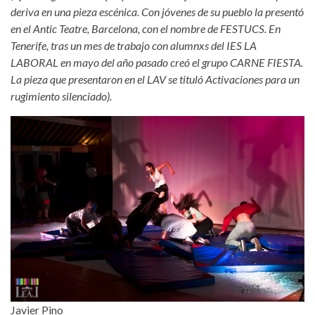
deriva en una pieza escénica. Con jóvenes de su pueblo la presentó
en el Antic Teatre, Barcelona, con el nombre de FESTUCS. En
Tenerife, tras un mes de trabajo con alumnxs del IES LA
LABORAL en mayo del año pasado creó el grupo CARNE FIESTA.
La pieza que presentaron en el LAV se tituló Activaciones para un
rugimiento silenciado).
Javier Pino