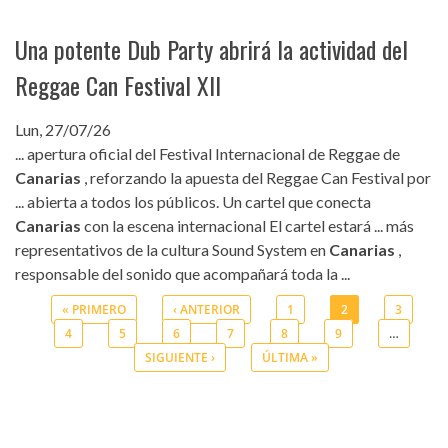
Una potente Dub Party abrirá la actividad del
Reggae Can Festival XII
Lun, 27/07/26
... apertura oficial del Festival Internacional de Reggae de
Canarias
, reforzando la apuesta del Reggae Can Festival por
... abierta a todos los públicos. Un cartel que conecta
Canarias
con la escena internacional El cartel estará ... más
representativos de la cultura Sound System en
Canarias
,
responsable del sonido que acompañará toda la ...
« PRIMERO
‹ ANTERIOR
1
2
3
4
5
6
7
8
9
…
Páginas
SIGUIENTE ›
ÚLTIMA »