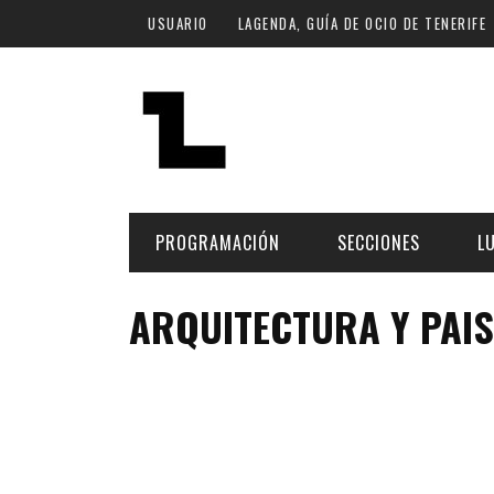
Pasar al contenido principal
USUARIO
LAGENDA, GUÍA DE OCIO DE TENERIFE
PROGRAMACIÓN
SECCIONES
L
ARQUITECTURA Y PAI
MÚSICA
ART
FECHA
LU
ESCÉNICAS
SAL
Hoy
CULTURA
ESP
Plan Finde
GASTRONOMÍA
NO