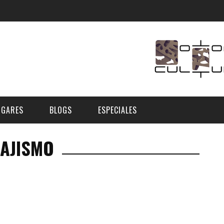
UGARES
BLOGS
ESPECIALES
SAJISMO
E | MUSEOS
FESTIVAL BOREAL 2026
GAR
CATEGORIA
AS Y AUDITORIOS
FESTIVAL TAGANANA 2026
Norte
Cultura
ACIOS CULTURALES
TENERIFE PHE FESTIVAL 2026
Sur
Deporte y Naturaleza
CHE
XXVII VERANO DE CUENTO