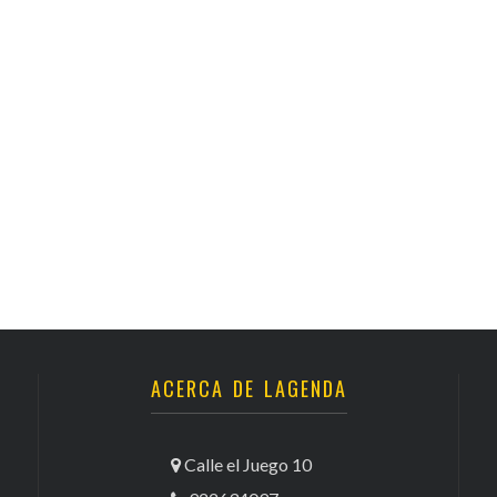
Santa Cruz | La Laguna
Gastro
ALES CON ACTUACIONES
Islas
Infantil
MERCIO
Música
STRO
Escénicas
RMATIVO
ACERCA DE LAGENDA
Calle el Juego 10