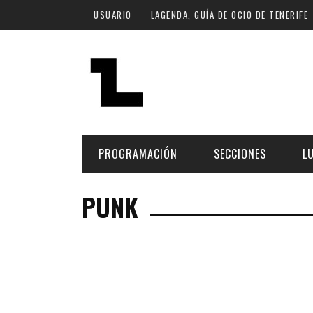
Pasar al contenido principal
USUARIO
LAGENDA, GUÍA DE OCIO DE TENERIFE
PROGRAMACIÓN
SECCIONES
L
PUNK
MÚSICA
ART
FECHA
LU
ESCÉNICAS
SAL
Hoy
CULTURA
ESP
Plan Finde
GASTRONOMÍA
NO