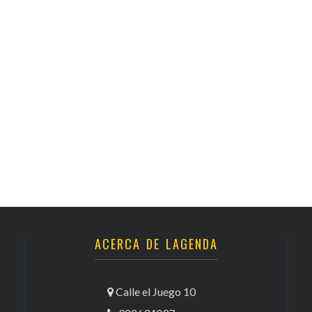
Santa Cruz | La Laguna
Gastro
ALES CON ACTUACIONES
Islas
Infantil
MERCIO
Música
STRO
Escénicas
RMATIVO
ACERCA DE LAGENDA
Calle el Juego 10