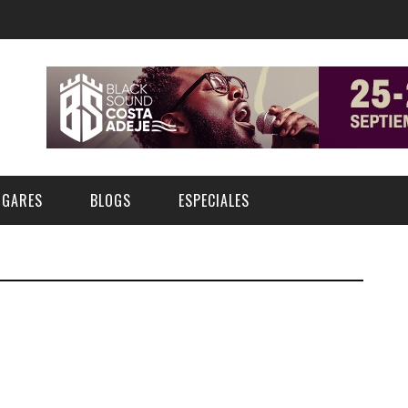
UGARES
BLOGS
ESPECIALES
E | MUSEOS
FESTIVAL BOREAL 2026
GAR
CATEGORIA
AS Y AUDITORIOS
FESTIVAL TAGANANA 2026
Norte
Cultura
ACIOS CULTURALES
TENERIFE PHE FESTIVAL 2026
Sur
Deporte y Naturaleza
CHE
XXVII VERANO DE CUENTO