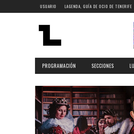
Pasar al contenido principal
USUARIO
LAGENDA, GUÍA DE OCIO DE TENERIFE
PROGRAMACIÓN
SECCIONES
L
MÚSICA
ART
FECHA
LU
ESCÉNICAS
SAL
Hoy
CULTURA
ESP
Plan Finde
GASTRONOMÍA
NO