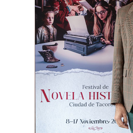
INFANTIL
LOC
CO
GA
FO