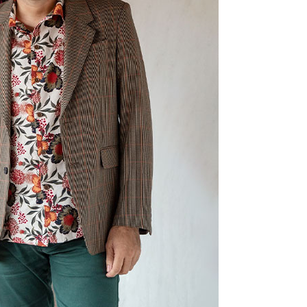
Santa Cruz | La Laguna
Gastro
ALES CON ACTUACIONES
Islas
Infantil
MERCIO
Música
STRO
Escénicas
RMATIVO