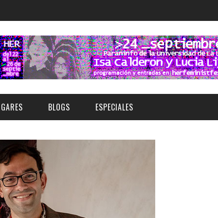
UGARES
BLOGS
ESPECIALES
E | MUSEOS
FESTIVAL BOREAL 2026
GAR
CATEGORIA
AS Y AUDITORIOS
FESTIVAL TAGANANA 2026
Norte
Cultura
ACIOS CULTURALES
TENERIFE PHE FESTIVAL 2026
Sur
Deporte y Naturaleza
CHE
XXVII VERANO DE CUENTO