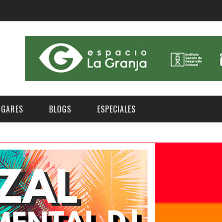
UGARES
BLOGS
ESPECIALES
E | MUSEOS
FESTIVAL BOREAL 2026
GAR
CATEGORIA
AS Y AUDITORIOS
FESTIVAL TAGANANA 2026
Norte
Cultura
ACIOS CULTURALES
TENERIFE PHE FESTIVAL 2026
Sur
Deporte y Naturaleza
CHE
XXVII VERANO DE CUENTO