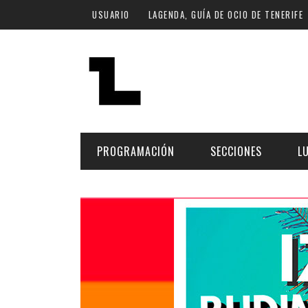
Pasar al contenido principal
USUARIO
LAGENDA, GUÍA DE OCIO DE TENERIFE
PROGRAMACIÓN
SECCIONES
L
MÚSICA
ART
FECHA
LU
ESCÉNICAS
SAL
Hoy
CULTURA
ESP
Plan Finde
GASTRONOMÍA
NO