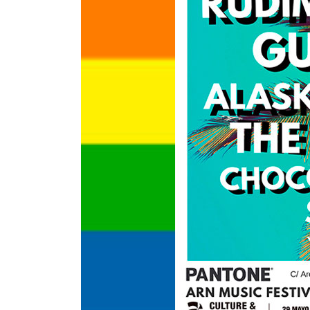
INFANTIL
LOC
CO
GA
FO