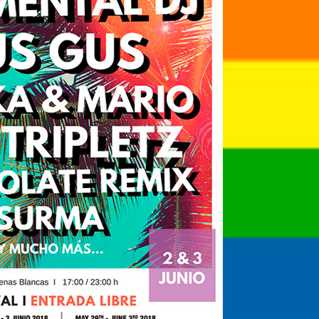
Santa Cruz | La Laguna
Gastro
ALES CON ACTUACIONES
Islas
Infantil
MERCIO
Música
STRO
Escénicas
RMATIVO