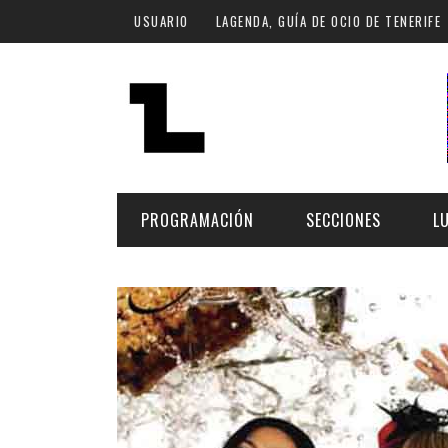
Pasar al contenido principal
USUARIO
LAGENDA, GUÍA DE OCIO DE TENERIFE
PROGRAMACIÓN
SECCIONES
L
MÚSICA
ART
FECHA
LU
ESCÉNICAS
SAL
Hoy
CULTURA
ESP
Plan Finde
GASTRONOMÍA
NO