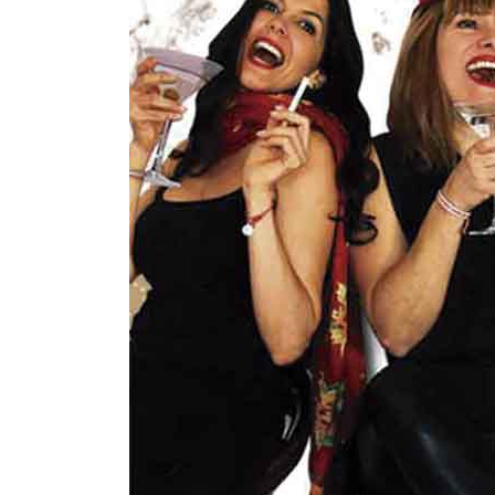
INFANTIL
LOC
CO
GA
FO