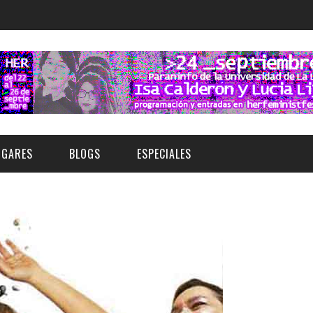
UGARES
BLOGS
ESPECIALES
E | MUSEOS
FESTIVAL BOREAL 2026
GAR
CATEGORIA
AS Y AUDITORIOS
FESTIVAL TAGANANA 2026
Norte
Cultura
ACIOS CULTURALES
TENERIFE PHE FESTIVAL 2026
Sur
Deporte y Naturaleza
CHE
XXVII VERANO DE CUENTO