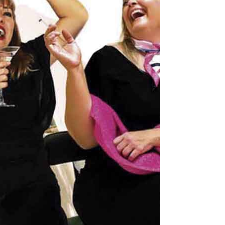
Santa Cruz | La Laguna
Gastro
ALES CON ACTUACIONES
Islas
Infantil
MERCIO
Música
STRO
Escénicas
RMATIVO