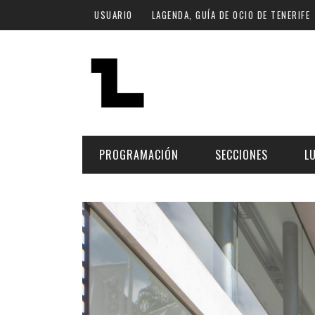
Pasar al contenido principal
USUARIO
LAGENDA, GUÍA DE OCIO DE TENERIFE
PROGRAMACIÓN
SECCIONES
L
MÚSICA
ART
FECHA
LU
ESCÉNICAS
SAL
Hoy
CULTURA
ESP
Plan Finde
GASTRONOMÍA
NO