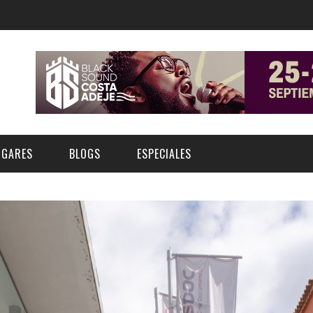
UGARES
BLOGS
ESPECIALES
E | MUSEOS
FESTIVAL BOREAL 2026
GAR
CATEGORIA
AS Y AUDITORIOS
FESTIVAL TAGANANA 2026
Norte
Cultura
ACIOS CULTURALES
TENERIFE PHE FESTIVAL 2026
Sur
Deporte y Naturaleza
CHE
XXVII VERANO DE CUENTO