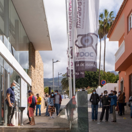
Santa Cruz | La Laguna
Gastro
ALES CON ACTUACIONES
Islas
Infantil
MERCIO
Música
STRO
Escénicas
RMATIVO