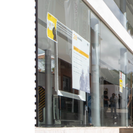
INFANTIL
LOC
CO
GA
FO