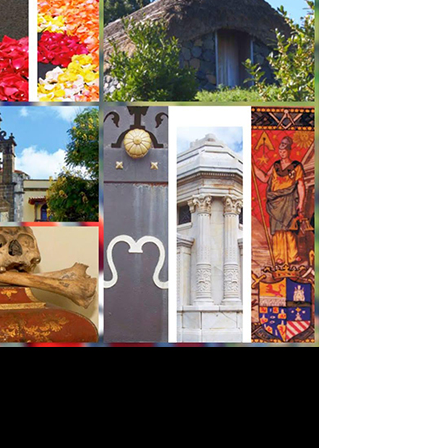
Santa Cruz | La Laguna
Gastro
ALES CON ACTUACIONES
XXVII VERANO DE CUENTO
Islas
Infantil
MERCIO
Música
STRO
Escénicas
RMATIVO