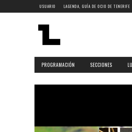
Pasar al contenido principal
USUARIO
LAGENDA, GUÍA DE OCIO DE TENERIFE
PROGRAMACIÓN
SECCIONES
L
MÚSICA
ART
FECHA
LU
ESCÉNICAS
SAL
Hoy
CULTURA
ESP
Plan Finde
GASTRONOMÍA
NO