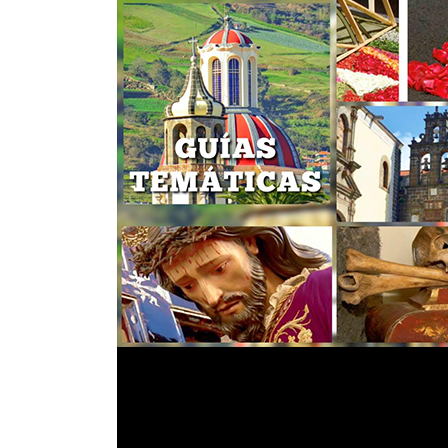
INFANTIL
LOC
CO
GA
FO