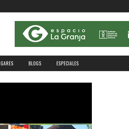
UGARES
BLOGS
ESPECIALES
E | MUSEOS
FESTIVAL BOREAL 2026
GAR
CATEGORIA
AS Y AUDITORIOS
FESTIVAL TAGANANA 2026
Norte
Cultura
ACIOS CULTURALES
NOCTÁMBULA TENERIFE
Sur
Deporte y Naturaleza
CHE
TENERIFE PHE FESTIVAL 2026