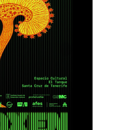
Santa Cruz | La Laguna
Gastro
ALES CON ACTUACIONES
Islas
Infantil
MERCIO
Música
STRO
Escénicas
RMATIVO