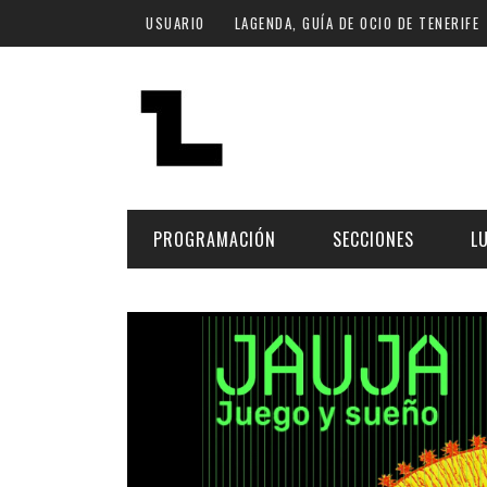
Pasar al contenido principal
USUARIO
LAGENDA, GUÍA DE OCIO DE TENERIFE
PROGRAMACIÓN
SECCIONES
L
MÚSICA
ART
FECHA
LU
ESCÉNICAS
SAL
Hoy
CULTURA
ESP
Plan Finde
GASTRONOMÍA
NO