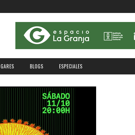
UGARES
BLOGS
ESPECIALES
E | MUSEOS
FESTIVAL BOREAL 2026
GAR
CATEGORIA
AS Y AUDITORIOS
FESTIVAL TAGANANA 2026
Norte
Cultura
ACIOS CULTURALES
TENERIFE PHE FESTIVAL 2026
Sur
Deporte y Naturaleza
CHE
XXVII VERANO DE CUENTO