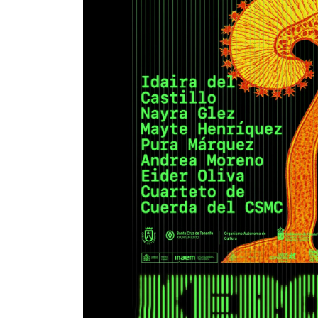
INFANTIL
LOC
CO
GA
FO