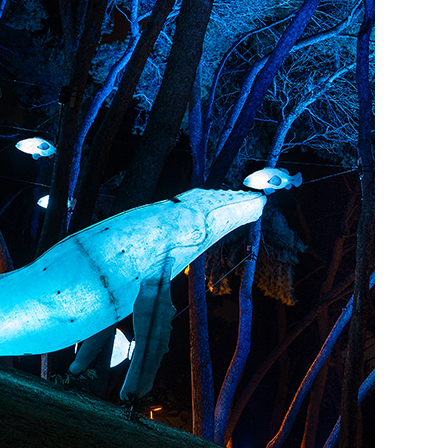
Santa Cruz | La Laguna
Gastro
ALES CON ACTUACIONES
XXVII VERANO DE CUENTO
Islas
Infantil
MERCIO
Música
STRO
Escénicas
RMATIVO