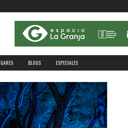
UGARES
BLOGS
ESPECIALES
E | MUSEOS
FESTIVAL BOREAL 2026
GAR
CATEGORIA
AS Y AUDITORIOS
FESTIVAL TAGANANA 2026
Norte
Cultura
ACIOS CULTURALES
NOCTÁMBULA TENERIFE
Sur
Deporte y Naturaleza
CHE
TENERIFE PHE FESTIVAL 2026