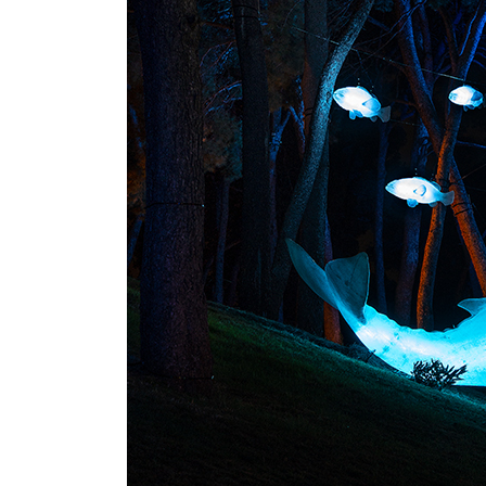
INFANTIL
LOC
CO
GA
FO