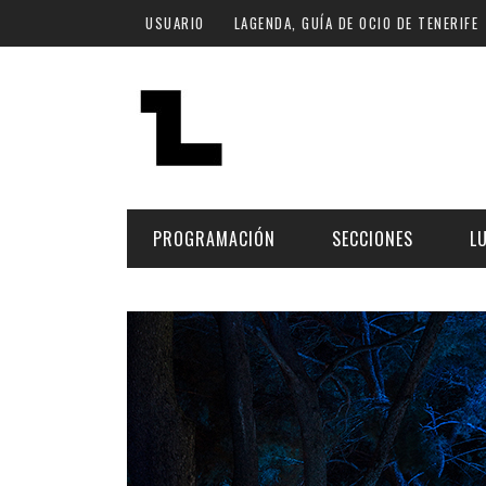
Pasar al contenido principal
USUARIO
LAGENDA, GUÍA DE OCIO DE TENERIFE
PROGRAMACIÓN
SECCIONES
L
MÚSICA
ART
FECHA
LU
ESCÉNICAS
SAL
Hoy
CULTURA
ESP
Plan Finde
GASTRONOMÍA
NO