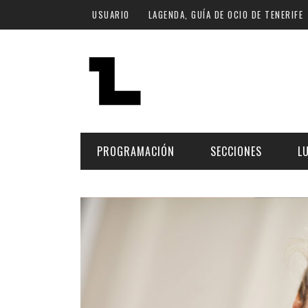
Pasar al contenido principal
USUARIO
LAGENDA, GUÍA DE OCIO DE TENERIFE
PROGRAMACIÓN
SECCIONES
L
MÚSICA
ART
FECHA
LU
ESCÉNICAS
SAL
Hoy
CULTURA
ESP
Plan Finde
GASTRONOMÍA
NO