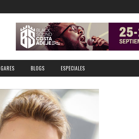
UGARES
BLOGS
ESPECIALES
E | MUSEOS
FESTIVAL BOREAL 2026
GAR
CATEGORIA
AS Y AUDITORIOS
FESTIVAL TAGANANA 2026
Norte
Cultura
ACIOS CULTURALES
TENERIFE PHE FESTIVAL 2026
Sur
Deporte y Naturaleza
CHE
XXVII VERANO DE CUENTO