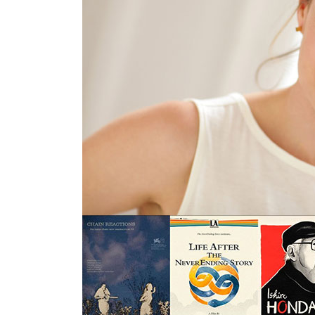
INFANTIL
LOC
CO
GA
FO