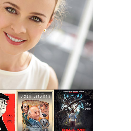
Santa Cruz | La Laguna
Gastro
ALES CON ACTUACIONES
Islas
Infantil
MERCIO
Música
STRO
Escénicas
RMATIVO