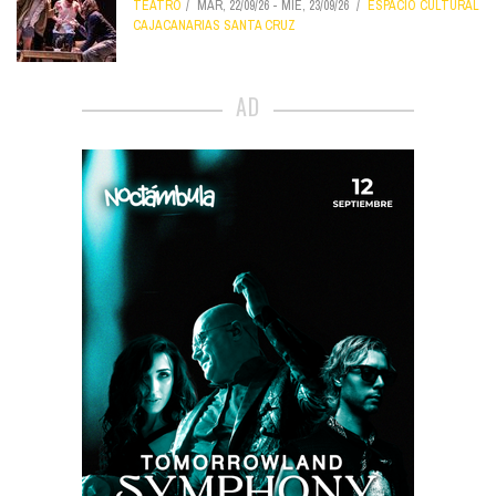
TEATRO
MAR, 22/09/26
-
MIÉ, 23/09/26
ESPACIO CULTURAL
CAJACANARIAS SANTA CRUZ
AD