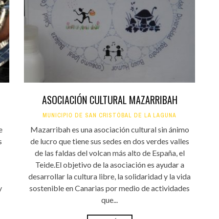
Santa Cruz | La Laguna
Gastro
ALES CON ACTUACIONES
Islas
Infantil
MERCIO
Música
STRO
Escénicas
RMATIVO
ASOCIACIÓN CULTURAL MAZARRIBAH
MUNICIPIO DE SAN CRISTÓBAL DE LA LAGUNA
e
Mazarribah es una asociación cultural sin ánimo
s
de lucro que tiene sus sedes en dos verdes valles
de las faldas del volcan más alto de España, el
Teide.El objetivo de la asociación es ayudar a
desarrollar la cultura libre, la solidaridad y la vida
y
sostenible en Canarias por medio de actividades
que...