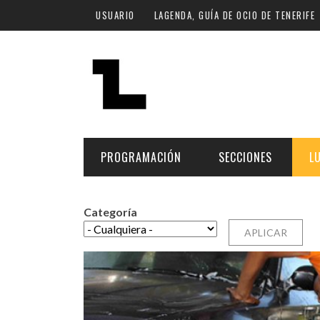
Pasar al contenido principal
USUARIO
LAGENDA, GUÍA DE OCIO DE TENERIFE
PROGRAMACIÓN
SECCIONES
L
Categoría
MÚSICA
ART
FECHA
LU
ESCÉNICAS
SAL
Hoy
CULTURA
ESP
Plan Finde
GASTRONOMÍA
NO