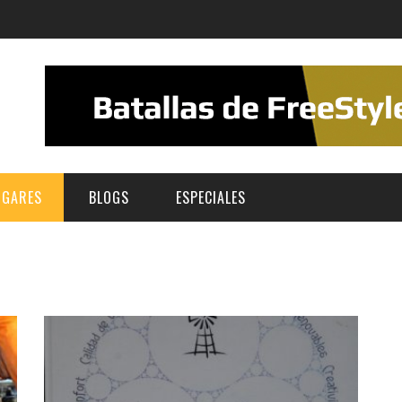
UGARES
BLOGS
ESPECIALES
E | MUSEOS
FESTIVAL BOREAL 2026
GAR
CATEGORIA
AS Y AUDITORIOS
FESTIVAL TAGANANA 2026
Norte
Cultura
ACIOS CULTURALES
TENERIFE PHE FESTIVAL 2026
Sur
Deporte y Naturaleza
CHE
XXVII VERANO DE CUENTO