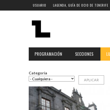
Pasar al contenido principal
USUARIO
LAGENDA, GUÍA DE OCIO DE TENERIFE
PROGRAMACIÓN
SECCIONES
L
Categoría
MÚSICA
ART
FECHA
LU
ESCÉNICAS
SAL
Hoy
CULTURA
ESP
Plan Finde
GASTRONOMÍA
NO