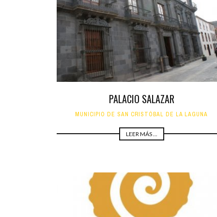
INFANTIL
LOC
CO
GA
FO
PALACIO SALAZAR
MUNICIPIO DE SAN CRISTÓBAL DE LA LAGUNA
LEER MÁS ...