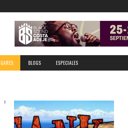
UGARES
BLOGS
ESPECIALES
E | MUSEOS
FESTIVAL BOREAL 2026
GAR
CATEGORIA
AS Y AUDITORIOS
FESTIVAL TAGANANA 2026
Norte
Cultura
ACIOS CULTURALES
TENERIFE PHE FESTIVAL 2026
Sur
Deporte y Naturaleza
CHE
XXVII VERANO DE CUENTO