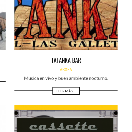
Santa Cruz | La Laguna
Gastro
ALES CON ACTUACIONES
Islas
Infantil
MERCIO
Música
STRO
Escénicas
RMATIVO
TATANKA BAR
ARONA
Música en vivo y buen ambiente nocturno.
LEER MÁS ...