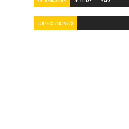
PROGRAMACIÓN
NOTICIAS
MAPA
INFANTIL
LOC
CO
LUGARES CERCANOS
GA
FO