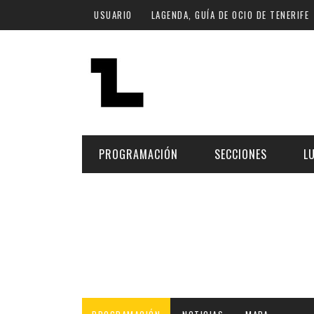
Pasar al contenido principal
USUARIO
LAGENDA, GUÍA DE OCIO DE TENERIFE
PROGRAMACIÓN
SECCIONES
L
MÚSICA
ART
FECHA
LU
ESCÉNICAS
SAL
Hoy
CULTURA
ESP
Plan Finde
GASTRONOMÍA
NO