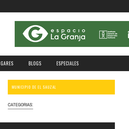
UGARES
BLOGS
ESPECIALES
MUNICIPIO DE EL SAUZAL
E | MUSEOS
FESTIVAL BOREAL 2026
GAR
CATEGORIA
AS Y AUDITORIOS
FESTIVAL TAGANANA 2026
CATEGORIAS:
Norte
Cultura
ACIOS CULTURALES
TENERIFE PHE FESTIVAL 2026
Sur
Deporte y Naturaleza
CHE
XXVII VERANO DE CUENTO