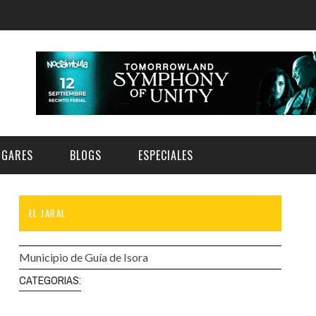
UGARES
BLOGS
ESPECIALES
EL JARAL
E | MUSEOS
FESTIVAL BOREAL 2026
GAR
CATEGORIA
AS Y AUDITORIOS
FESTIVAL TAGANANA 2026
Municipio de Guía de Isora
Norte
Cultura
ACIOS CULTURALES
TENERIFE PHE FESTIVAL 2026
CATEGORIAS:
Sur
Deporte y Naturaleza
CHE
XXVII VERANO DE CUENTO