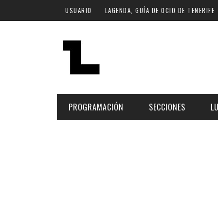
Pasar al contenido principal
USUARIO
LAGENDA, GUÍA DE OCIO DE TENERIFE
PROGRAMACIÓN
SECCIONES
L
MÚSICA
ART
FECHA
LU
ESCÉNICAS
SAL
Hoy
CULTURA
ESP
Plan Finde
GASTRONOMÍA
NO