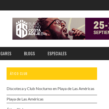
UGARES
BLOGS
ESPECIALES
ÁTICO CLUB
E | MUSEOS
FESTIVAL BOREAL 2026
GAR
CATEGORIA
AS Y AUDITORIOS
FESTIVAL TAGANANA 2026
Discoteca y Club Nocturno en Playa de Las Américas
Norte
Cultura
ACIOS CULTURALES
TENERIFE PHE FESTIVAL 2026
Playa de Las Américas
Sur
Deporte y Naturaleza
CHE
XXVII VERANO DE CUENTO