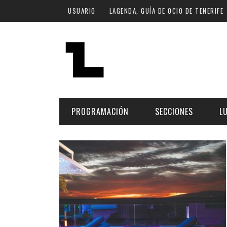
Pasar al contenido principal
USUARIO
LAGENDA, GUÍA DE OCIO DE TENERIFE
PROGRAMACIÓN
SECCIONES
L
MÚSICA
ART
FECHA
LU
ESCÉNICAS
SAL
Hoy
CULTURA
ESP
Plan Finde
GASTRONOMÍA
NO