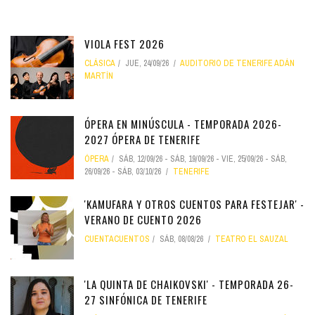
VIOLA FEST 2026
CLÁSICA
JUE, 24/09/26
AUDITORIO DE TENERIFE ADÁN
MARTÍN
ÓPERA EN MINÚSCULA - TEMPORADA 2026-
2027 ÓPERA DE TENERIFE
ÓPERA
SÁB, 12/09/26
-
SÁB, 19/09/26
-
VIE, 25/09/26
-
SÁB,
26/09/26
-
SÁB, 03/10/26
TENERIFE
'KAMUFARA Y OTROS CUENTOS PARA FESTEJAR' -
VERANO DE CUENTO 2026
CUENTACUENTOS
SÁB, 08/08/26
TEATRO EL SAUZAL
'LA QUINTA DE CHAIKOVSKI' - TEMPORADA 26-
27 SINFÓNICA DE TENERIFE