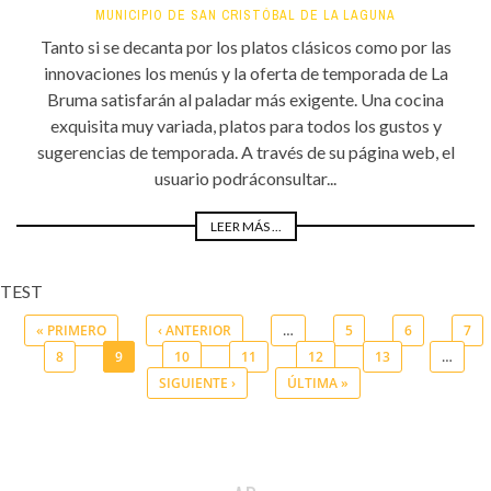
MUNICIPIO DE SAN CRISTÓBAL DE LA LAGUNA
Tanto si se decanta por los platos clásicos como por las
innovaciones los menús y la oferta de temporada de La
Bruma satisfarán al paladar más exigente. Una cocina
exquisita muy variada, platos para todos los gustos y
sugerencias de temporada. A través de su página web, el
usuario podráconsultar...
LEER MÁS ...
TEST
« PRIMERO
‹ ANTERIOR
…
5
6
7
8
9
10
11
12
13
…
Páginas
SIGUIENTE ›
ÚLTIMA »