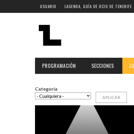
Pasar al contenido principal
USUARIO
LAGENDA, GUÍA DE OCIO DE TENERIFE
PROGRAMACIÓN
SECCIONES
L
Categoría
MÚSICA
ART
FECHA
LU
ESCÉNICAS
SAL
Hoy
CULTURA
ESP
Plan Finde
GASTRONOMÍA
NO