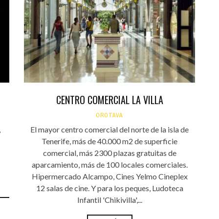
Santa Cruz | La Laguna
Gastro
ALES CON ACTUACIONES
Islas
Infantil
MERCIO
Música
STRO
Escénicas
RMATIVO
CENTRO COMERCIAL LA VILLA
OROTAVA
,
El mayor centro comercial del norte de la isla de
Tenerife, más de 40.000 m2 de superficie
comercial, más 2300 plazas gratuitas de
aparcamiento, más de 100 locales comerciales.
Hipermercado Alcampo, Cines Yelmo Cineplex
12 salas de cine. Y para los peques, Ludoteca
Infantil 'Chikivilla',...