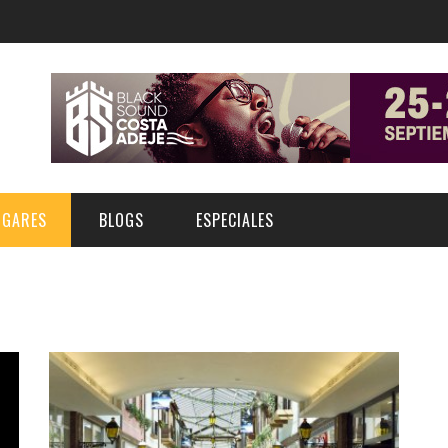
UGARES
BLOGS
ESPECIALES
E | MUSEOS
FESTIVAL BOREAL 2026
GAR
CATEGORIA
AS Y AUDITORIOS
FESTIVAL TAGANANA 2026
Norte
Cultura
ACIOS CULTURALES
TENERIFE PHE FESTIVAL 2026
Sur
Deporte y Naturaleza
CHE
XXVII VERANO DE CUENTO