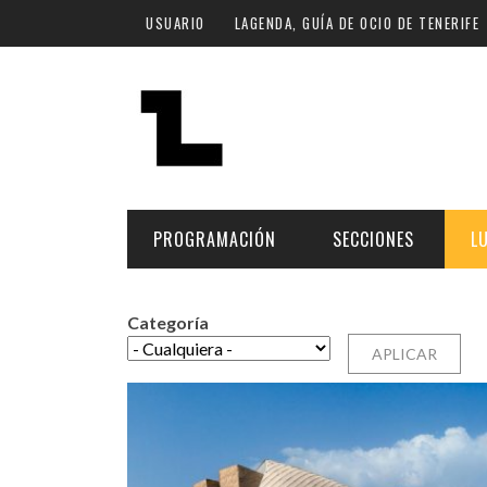
Pasar al contenido principal
USUARIO
LAGENDA, GUÍA DE OCIO DE TENERIFE
PROGRAMACIÓN
SECCIONES
L
Categoría
MÚSICA
ART
FECHA
LU
ESCÉNICAS
SAL
Hoy
CULTURA
ESP
Plan Finde
GASTRONOMÍA
NO