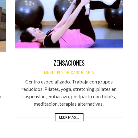
Santa Cruz | La Laguna
Gastro
ALES CON ACTUACIONES
Islas
Infantil
MERCIO
Música
STRO
Escénicas
RMATIVO
ZENSACIONES
MUNICIPIO DE CANDELARIA
Centro especializado. Trabaja con grupos
reducidos. Pilates, yoga, stretching, pilates en
a
suspensión, embarazo, postparto con bebés,
meditación, terapias alternativas.
a
LEER MÁS ...
e