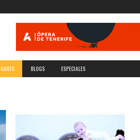
UGARES
BLOGS
ESPECIALES
E | MUSEOS
FESTIVAL BOREAL 2026
GAR
CATEGORIA
AS Y AUDITORIOS
FESTIVAL TAGANANA 2026
Norte
Cultura
ACIOS CULTURALES
TENERIFE PHE FESTIVAL 2026
Sur
Deporte y Naturaleza
CHE
XXVII VERANO DE CUENTO