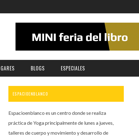
UGARES
BLOGS
ESPECIALES
ESPACIOENBLANCO
E | MUSEOS
FESTIVAL BOREAL 2026
GAR
CATEGORIA
AS Y AUDITORIOS
FESTIVAL TAGANANA 2026
Espacioenblanco es un centro donde se realiza
Norte
Cultura
ACIOS CULTURALES
NOCTÁMBULA TENERIFE
práctica de Yoga principalmente de lunes a jueves,
Sur
Deporte y Naturaleza
talleres de cuerpo y movimiento y desarrollo de
CHE
TENERIFE PHE FESTIVAL 2026