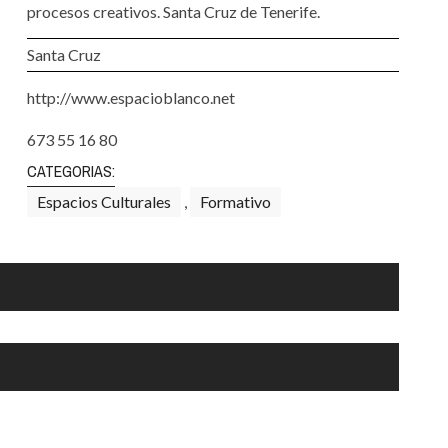
Santa Cruz | La Laguna
Gastro
procesos creativos. Santa Cruz de Tenerife.
ALES CON ACTUACIONES
XXVII VERANO DE CUENTO
Islas
Infantil
Santa Cruz
MERCIO
Música
http://www.espacioblanco.net
STRO
Escénicas
673 55 16 80
RMATIVO
CATEGORIAS:
Espacios Culturales
,
Formativo