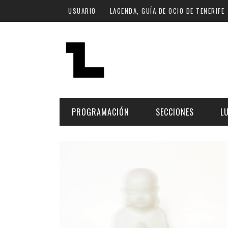
Pasar al contenido principal
USUARIO
LAGENDA, GUÍA DE OCIO DE TENERIFE
PROGRAMACIÓN
SECCIONES
L
MÚSICA
ART
FECHA
LU
ESCÉNICAS
SAL
Hoy
CULTURA
ESP
Plan Finde
GASTRONOMÍA
NO