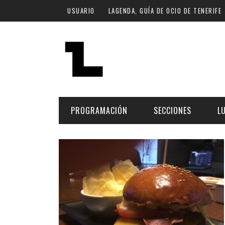
Pasar al contenido principal
USUARIO
LAGENDA, GUÍA DE OCIO DE TENERIFE
PROGRAMACIÓN
SECCIONES
L
MÚSICA
ART
FECHA
LU
ESCÉNICAS
SAL
Hoy
CULTURA
ESP
Plan Finde
GASTRONOMÍA
NO