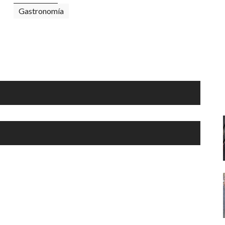
Santa Cruz | La Laguna
Gastro
Gastronomía
ALES CON ACTUACIONES
Islas
Infantil
MERCIO
Música
STRO
Escénicas
RMATIVO