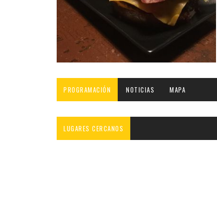
INFANTIL
LOC
CO
GA
FO
PROGRAMACIÓN
NOTICIAS
MAPA
LUGARES CERCANOS