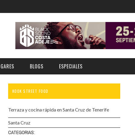
UGARES
BLOGS
ESPECIALES
KOOK STREET FOOD
E | MUSEOS
FESTIVAL BOREAL 2026
GAR
CATEGORIA
AS Y AUDITORIOS
FESTIVAL TAGANANA 2026
Terraza y cocina rápida en Santa Cruz de Tenerife
Norte
Cultura
ACIOS CULTURALES
TENERIFE PHE FESTIVAL 2026
Santa Cruz
Sur
Deporte y Naturaleza
CHE
XXVII VERANO DE CUENTO
CATEGORIAS: