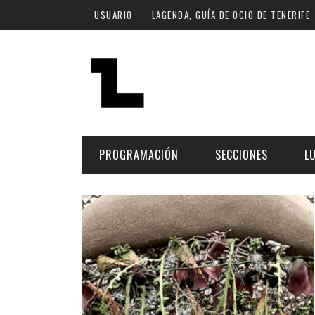
Pasar al contenido principal
USUARIO
LAGENDA, GUÍA DE OCIO DE TENERIFE
PROGRAMACIÓN
SECCIONES
L
MÚSICA
ART
FECHA
LU
ESCÉNICAS
SAL
Hoy
CULTURA
ESP
Plan Finde
GASTRONOMÍA
NO