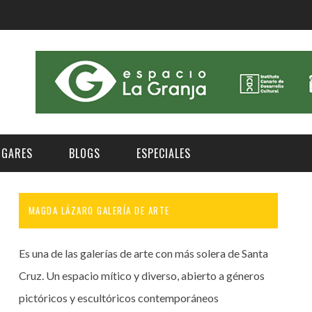
UGARES
BLOGS
ESPECIALES
MAGDA LÁZARO GALERÍA DE ARTE
E | MUSEOS
FESTIVAL BOREAL 2026
GAR
CATEGORIA
AS Y AUDITORIOS
FESTIVAL TAGANANA 2026
Es una de las galerías de arte con más solera de Santa
Norte
Cultura
ACIOS CULTURALES
TENERIFE PHE FESTIVAL 2026
Cruz. Un espacio mítico y diverso, abierto a géneros
Sur
Deporte y Naturaleza
pictóricos y escultóricos contemporáneos
CHE
XXVII VERANO DE CUENTO