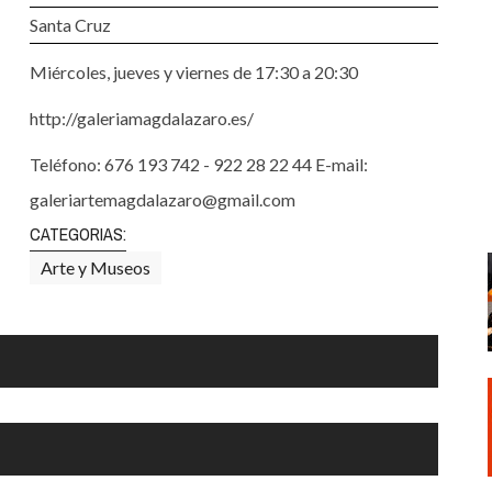
Santa Cruz | La Laguna
Gastro
Santa Cruz
ALES CON ACTUACIONES
Islas
Infantil
Miércoles, jueves y viernes de 17:30 a 20:30
MERCIO
Música
http://galeriamagdalazaro.es/
STRO
Escénicas
Teléfono: 676 193 742 - 922 28 22 44 E-mail:
RMATIVO
galeriartemagdalazaro@gmail.com
CATEGORIAS:
Arte y Museos