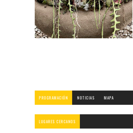
INFANTIL
LOC
CO
GA
FO
PROGRAMACIÓN
NOTICIAS
MAPA
LUGARES CERCANOS