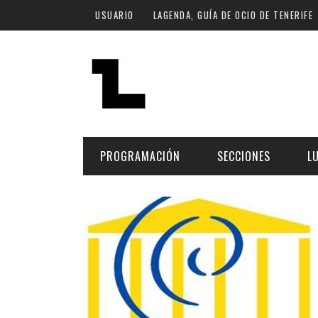
Pasar al contenido principal
USUARIO
LAGENDA, GUÍA DE OCIO DE TENERIFE
PROGRAMACIÓN
SECCIONES
L
MÚSICA
ART
FECHA
LU
ESCÉNICAS
SAL
Hoy
CULTURA
ESP
Plan Finde
GASTRONOMÍA
NO