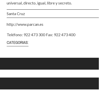
Santa Cruz | La Laguna
Gastro
universal, directo, igual, libre y secreto.
ALES CON ACTUACIONES
XXVII VERANO DE CUENTO
Islas
Infantil
Santa Cruz
MERCIO
Música
http://www.parcan.es
STRO
Escénicas
Teléfono: 922 473 300 Fax: 922 473 400
RMATIVO
CATEGORIAS: