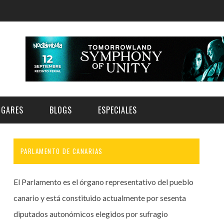
UGARES
BLOGS
ESPECIALES
PARLAMENTO DE CANARIAS
E | MUSEOS
FESTIVAL BOREAL 2026
GAR
CATEGORIA
AS Y AUDITORIOS
FESTIVAL TAGANANA 2026
El Parlamento es el órgano representativo del pueblo
Norte
Cultura
ACIOS CULTURALES
NOCTÁMBULA TENERIFE
canario y está constituido actualmente por sesenta
Sur
Deporte y Naturaleza
diputados autonómicos elegidos por sufragio
CHE
TENERIFE PHE FESTIVAL 2026