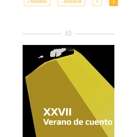
« PRIMERO
‹ ANTERIOR
1
2
Páginas
AD