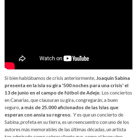
Si bien hablábamos de crisis anteriormente,
Joaquín Sabina
presenta en la isla su gira '500 noches para una crisis' el
13 de junio en el campo de fútbol de Adeje.
Los conciertos
en Canarias, que clausuran su gira, congregarán, a buen
seguro,
a más de 25.000 aficionados de las Islas que
esperan con ansia su regreso
. Y es que un concierto de
Sabina, profeta en su tierra, es un reencuentro con uno de los
autores más memorables de las últimas décadas, un artista
tan admirado como sobresaliente que, como el buen vino,