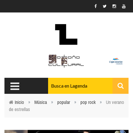
Pasar al contenido principal
Inicio
»
Música
»
popular
»
pop rock
»
Un verano
de estrellas
Usted está aquí