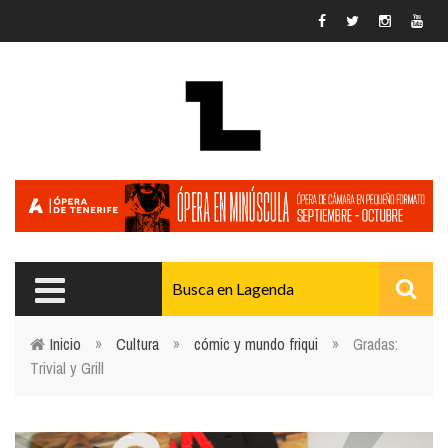
Pasar al contenido principal
Inicio
»
Cultura
»
cómic y mundo friqui
»
Gradas:
Trivial y Grill
Usted está aquí