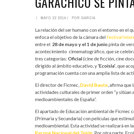
GARACHICO SE PINT
MAYO 22 2014
POR
GARCIA
La relación del ser humano con el entorno en el q
enfoca el objetivo de la cámara del
Festival Inte
entre el
28 de mayo y el 1 de junio
pinta de ver
acontecimiento cimematográfico, que se celebra
tres categorías:
Oficial
(cine de ficción, cine do
dirigido al ámbito educativo, y
‘Ecoisla’
, que aco
programación cuenta con una amplia lista de acti
El director de Ficmec,
David Baute
, afirma que
actividades culturales de primer orden “y sitúan al
medioambientales de España”.
El apartado de Educación ambiental de Ficmec c
(Primaria y Secundaria) con películas que estimule
medioambiental. Esta actividad se realizará en l
Parque Nacional del Teide
. Por otra parte, Eco