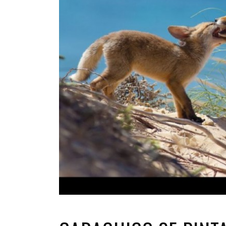
INFANTIL
LOC
CO
GA
FO