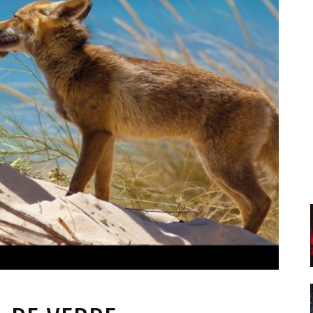
Santa Cruz | La Laguna
Gastro
ALES CON ACTUACIONES
Islas
Infantil
MERCIO
Música
STRO
Escénicas
RMATIVO