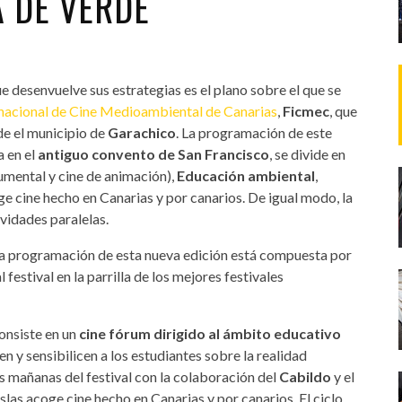
A DE VERDE
ue desenvuelve sus estrategias es el plano sobre el que se
rnacional de Cine Medioambiental de Canarias
,
Ficmec
, que
de el municipio de
Garachico
. La programación de este
 en el
antiguo convento de San Francisco
, se divide en
cumental y cine de animación),
Educación ambiental
,
ge cine hecho en Canarias y por canarios. De igual modo, la
vidades paralelas.
 la programación de esta nueva edición está compuesta por
 festival en la parrilla de los mejores festivales
onsiste en un
cine fórum dirigido al ámbito educativo
n y sensibilicen a los estudiantes sobre la realidad
as mañanas del festival con la colaboración del
Cabildo
y el
islas acoge cine hecho en Canarias y por canarios. El ciclo