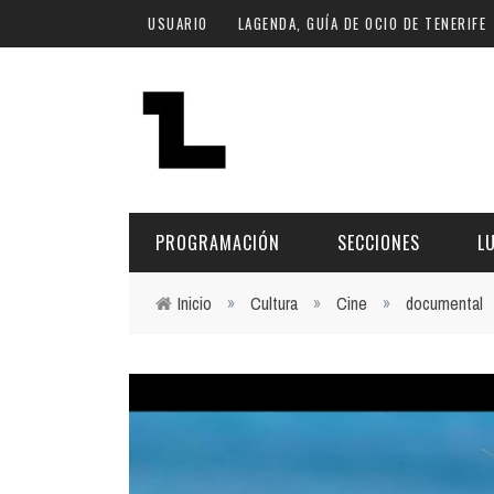
Pasar al contenido principal
USUARIO
LAGENDA, GUÍA DE OCIO DE TENERIFE
PROGRAMACIÓN
SECCIONES
L
Inicio
»
Cultura
»
Cine
»
documental
Usted está aquí
MÚSICA
ART
FECHA
LU
ESCÉNICAS
SAL
Hoy
CULTURA
ESP
Plan Finde
GASTRONOMÍA
NO