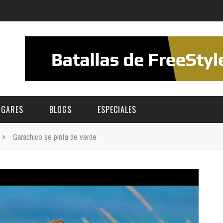
UGARES
BLOGS
ESPECIALES
»
Garachico se pinta de verde
E | MUSEOS
FESTIVAL BOREAL 2026
GAR
CATEGORIA
AS Y AUDITORIOS
FESTIVAL TAGANANA 2026
Norte
Cultura
ACIOS CULTURALES
TENERIFE PHE FESTIVAL 2026
Sur
Deporte y Naturaleza
CHE
XXVII VERANO DE CUENTO