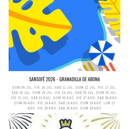
SANSOFÉ 2026 - GRANADILLA DE ABONA
DOM 05 JUL
,
VIE 10 JUL
,
SÁB 11 JUL
,
DOM 12 JUL
,
VIE 17 JUL
,
SÁB 18 JUL
,
DOM 19 JUL
,
VIE 24 JUL
,
SÁB 25 JUL
,
DOM 26 JUL
,
VIE 31 JUL
,
SÁB 01 AGO
,
DOM 02 AGO
,
VIE 07 AGO
,
SÁB 08 AGO
,
DOM 09 AGO
,
VIE 14 AGO
,
SÁB 15 AGO
,
DOM 16 AGO
,
LUN 17
AGO
,
VIE 28 AGO
,
SÁB 29 AGO
,
DOM 30 AGO