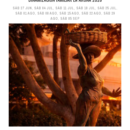
SÁB 27 JUN
,
SÁB 04 JUL
,
SÁB 11 JUL
,
SÁB 18 JUL
,
SÁB 25 JUL
,
SÁB 01 AGO
,
SÁB 08 AGO
,
SÁB 15 AGO
,
SÁB 22 AGO
,
SÁB 29
AGO
,
SÁB 05 SEP