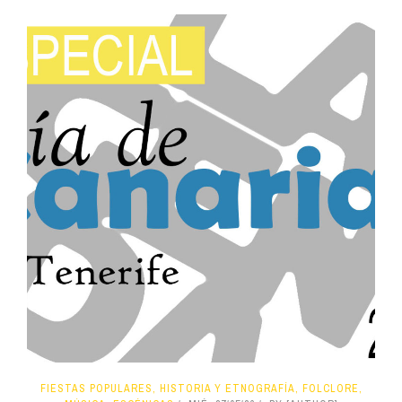
FIESTAS POPULARES, HISTORIA Y ETNOGRAFÍA, FOLCLORE,