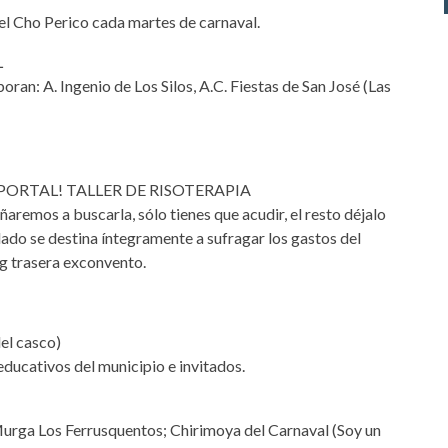
l Cho Perico cada martes de carnaval.
L
oran: A. Ingenio de Los Silos, A.C. Fiestas de San José (Las
L PORTAL! TALLER DE RISOTERAPIA
eñaremos a buscarla, sólo tienes que acudir, el resto déjalo
ado se destina íntegramente a sufragar los gastos del
ng trasera exconvento.
el casco)
educativos del municipio e invitados.
Murga Los Ferrusquentos; Chirimoya del Carnaval (Soy un