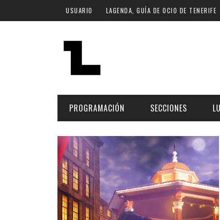
Pasar al contenido principal
USUARIO
LAGENDA, GUÍA DE OCIO DE TENERIFE
PROGRAMACIÓN
SECCIONES
L
MÚSICA
ART
FECHA
LU
ESCÉNICAS
SAL
Hoy
CULTURA
ESP
Plan Finde
GASTRONOMÍA
NO