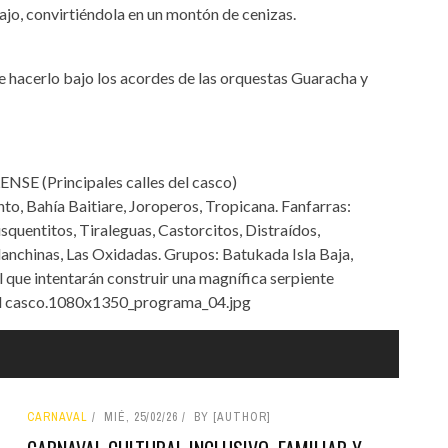
ajo, convirtiéndola en un montón de cenizas.
e hacerlo bajo los acordes de las orquestas Guaracha y
E (Principales calles del casco)
o, Bahía Baitiare, Joroperos, Tropicana. Fanfarras:
usquentitos, Tiraleguas, Castorcitos, Distraídos,
nchinas, Las Oxidadas. Grupos: Batukada Isla Baja,
 que intentarán construir una magnífica serpiente
 del casco.1080x1350_programa_04.jpg
CARNAVAL
MIÉ, 25/02/26
BY [AUTHOR]