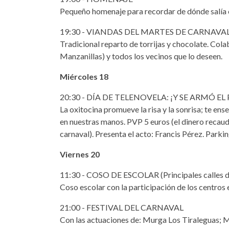
Pequeño homenaje para recordar de dónde salía e
19:30 - VIANDAS DEL MARTES DE CARNAVA
Tradicional reparto de torrijas y chocolate. Colab
Manzanillas) y todos los vecinos que lo deseen.
Miércoles 18
20:30 - DÍA DE TELENOVELA: ¡Y SE ARMÓ E
La oxitocina promueve la risa y la sonrisa; te ens
en nuestras manos. PVP 5 euros (el dinero recaud
carnaval). Presenta el acto: Francis Pérez. Parki
Viernes 20
11:30 - COSO DE ESCOLAR (Principales calles d
Coso escolar con la participación de los centros 
21:00 - FESTIVAL DEL CARNAVAL
Con las actuaciones de: Murga Los Tiraleguas; 