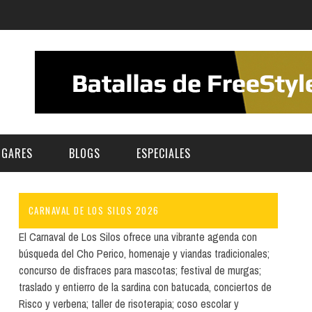
UGARES
BLOGS
ESPECIALES
CARNAVAL DE LOS SILOS 2026
E | MUSEOS
FESTIVAL BOREAL 2026
GAR
CATEGORIA
El Carnaval de Los Silos ofrece una vibrante agenda con
AS Y AUDITORIOS
FESTIVAL TAGANANA 2026
búsqueda del Cho Perico, homenaje y viandas tradicionales;
Norte
Cultura
concurso de disfraces para mascotas; festival de murgas;
ACIOS CULTURALES
TENERIFE PHE FESTIVAL 2026
traslado y entierro de la sardina con batucada, conciertos de
Sur
Deporte y Naturaleza
CHE
XXVII VERANO DE CUENTO
Risco y verbena; taller de risoterapia; coso escolar y