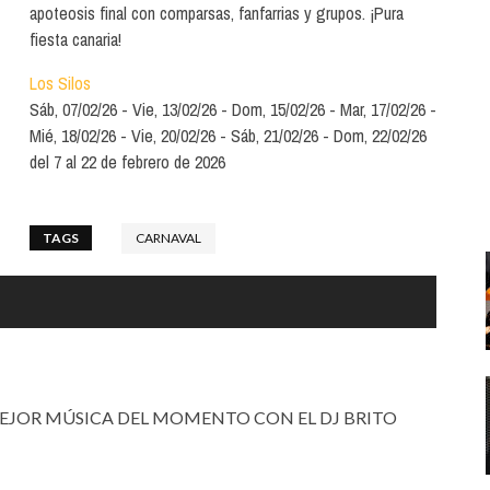
Santa Cruz | La Laguna
Gastro
apoteosis final con comparsas, fanfarrias y grupos. ¡Pura
ALES CON ACTUACIONES
fiesta canaria!
Islas
Infantil
MERCIO
Los Silos
Música
Sáb, 07/02/26
Vie, 13/02/26
Dom, 15/02/26
Mar, 17/02/26
STRO
Mié, 18/02/26
Vie, 20/02/26
Sáb, 21/02/26
Dom, 22/02/26
Escénicas
del 7 al 22 de febrero de 2026
RMATIVO
TAGS
CARNAVAL
 MEJOR MÚSICA DEL MOMENTO CON EL DJ BRITO