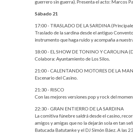
guerrero sin guerra). Presenta el acto: Marcos P
Sábado 21
17:00 - TRASLADO DE LA SARDINA (Principales 
Traslado de la sardina desde el antiguo Convento 
instrumento que haga ruido y acompaña a nuestra
18:00 - EL SHOW DE TONINO Y CAROLINA (D
Colabora: Ayuntamiento de Los Silos.
21:00 - CALENTANDO MOTORES DE LA MAN
Escenario del Casino.
21:30 - RISCO
Con las mejores versiones pop y rock del momen
22:30 - GRAN ENTIERRO DE LA SARDINA
La comitiva fúnebre saldrá desde el casino, reco
amigos y amigas que no la dejarán sola en tan se
Batucada Batutanke y el DJ Simón Báez. A las 23: