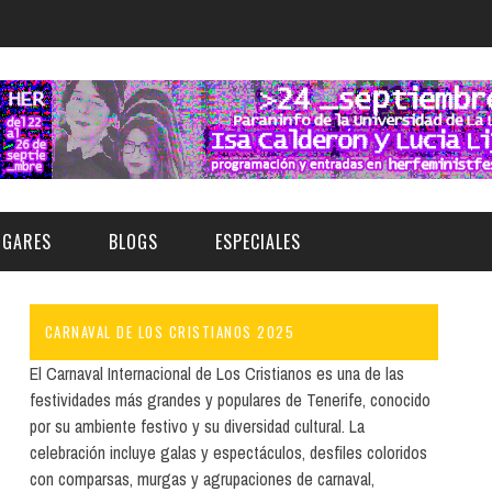
UGARES
BLOGS
ESPECIALES
CARNAVAL DE LOS CRISTIANOS 2025
E | MUSEOS
FESTIVAL BOREAL 2026
GAR
CATEGORIA
El Carnaval Internacional de Los Cristianos es una de las
AS Y AUDITORIOS
FESTIVAL TAGANANA 2026
festividades más grandes y populares de Tenerife, conocido
Norte
Cultura
por su ambiente festivo y su diversidad cultural. La
ACIOS CULTURALES
TENERIFE PHE FESTIVAL 2026
celebración incluye galas y espectáculos, desfiles coloridos
Sur
Deporte y Naturaleza
CHE
XXVII VERANO DE CUENTO
con comparsas, murgas y agrupaciones de carnaval,