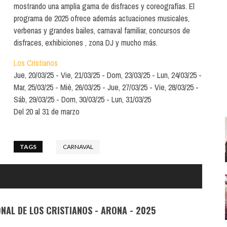
Santa Cruz | La Laguna
Gastro
mostrando una amplia gama de disfraces y coreografías. El
ALES CON ACTUACIONES
programa de 2025 ofrece además actuaciones musicales,
Islas
Infantil
verbenas y grandes bailes, carnaval familiar, concursos de
MERCIO
disfraces, exhibiciones , zona DJ y mucho más.
Música
STRO
Los Cristianos
Escénicas
Jue, 20/03/25
Vie, 21/03/25
Dom, 23/03/25
Lun, 24/03/25
RMATIVO
Mar, 25/03/25
Mié, 26/03/25
Jue, 27/03/25
Vie, 28/03/25
Sáb, 29/03/25
Dom, 30/03/25
Lun, 31/03/25
Del 20 al 31 de marzo
TAGS
CARNAVAL
AL DE LOS CRISTIANOS - ARONA - 2025