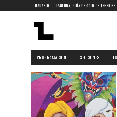
Pasar al contenido principal
USUARIO
LAGENDA, GUÍA DE OCIO DE TENERIFE
PROGRAMACIÓN
SECCIONES
L
MÚSICA
ART
FECHA
LU
ESCÉNICAS
SAL
Hoy
CULTURA
ESP
Plan Finde
GASTRONOMÍA
NO