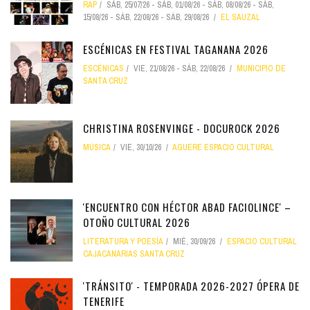
RAP
SÁB, 25/07/26
-
SÁB, 01/08/26
-
SÁB, 08/08/26
-
SÁB,
15/08/26
-
SÁB, 22/08/26
-
SÁB, 29/08/26
EL SAUZAL
ESCÉNICAS EN FESTIVAL TAGANANA 2026
ESCÉNICAS
VIE, 21/08/26
-
SÁB, 22/08/26
MUNICIPIO DE
SANTA CRUZ
CHRISTINA ROSENVINGE - DOCUROCK 2026
MÚSICA
VIE, 30/10/26
AGUERE ESPACIO CULTURAL
'ENCUENTRO CON HÉCTOR ABAD FACIOLINCE' –
OTOÑO CULTURAL 2026
LITERATURA Y POESÍA
MIÉ, 30/09/26
ESPACIO CULTURAL
CAJACANARIAS SANTA CRUZ
'TRÁNSITO' - TEMPORADA 2026-2027 ÓPERA DE
TENERIFE