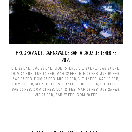
PROGRAMA DEL CARNAVAL DE SANTA CRUZ DE TENERIFE
2027
VIE 22 ENE
,
SÁB 23 ENE
,
DOM 24 ENE
,
VIE 29 ENE
,
SÁB 30 ENE
,
DOM 31 ENE
,
LUN 01 FEB
,
MAR 02 FEB
,
MIÉ 03 FEB
,
JUE 04 FEB
,
SÁB 06 FEB
,
DOM 07 FEB
,
MIÉ 10 FEB
,
VIE 12 FEB
,
SÁB 13 FEB
,
DOM 14 FEB
,
MAR 16 FEB
,
MIÉ 17 FEB
,
JUE 18 FEB
,
VIE 19 FEB
,
SÁB 20 FEB
,
DOM 21 FEB
,
LUN 22 FEB
,
MAR 23 FEB
,
JUE 25 FEB
,
VIE 26 FEB
,
SÁB 27 FEB
,
DOM 28 FEB