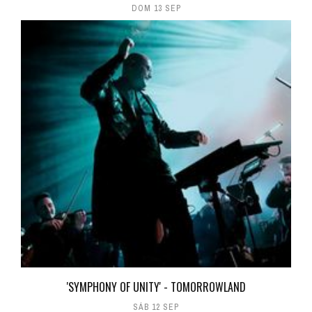
DOM 13 SEP
'SYMPHONY OF UNITY' - TOMORROWLAND
SÁB 12 SEP