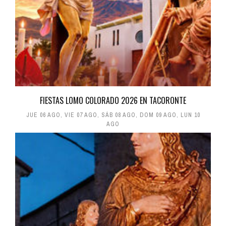
FIESTAS LOMO COLORADO 2026 EN TACORONTE
JUE 06 AGO
,
VIE 07 AGO
,
SÁB 08 AGO
,
DOM 09 AGO
,
LUN 10
AGO