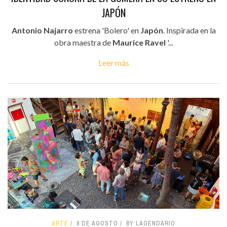
JAPÓN
Antonio Najarro
estrena 'Bolero' en
Japón
. Inspirada en la
obra maestra de
Maurice Ravel
'...
Leer más
ARTE
8 DE AGOSTO
BY LAGENDARIO