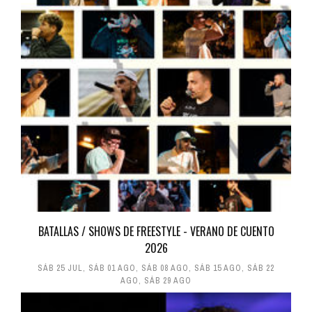
BATALLAS / SHOWS DE FREESTYLE - VERANO DE CUENTO
2026
SÁB 25 JUL
,
SÁB 01 AGO
,
SÁB 08 AGO
,
SÁB 15 AGO
,
SÁB 22
AGO
,
SÁB 29 AGO