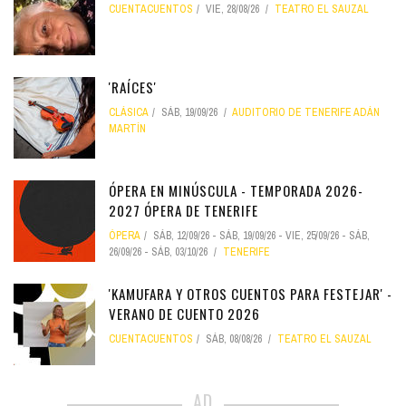
CUENTACUENTOS
VIE, 28/08/26
TEATRO EL SAUZAL
'RAÍCES'
CLÁSICA
SÁB, 19/09/26
AUDITORIO DE TENERIFE ADÁN
MARTÍN
ÓPERA EN MINÚSCULA - TEMPORADA 2026-
2027 ÓPERA DE TENERIFE
ÓPERA
SÁB, 12/09/26
-
SÁB, 19/09/26
-
VIE, 25/09/26
-
SÁB,
26/09/26
-
SÁB, 03/10/26
TENERIFE
'KAMUFARA Y OTROS CUENTOS PARA FESTEJAR' -
VERANO DE CUENTO 2026
CUENTACUENTOS
SÁB, 08/08/26
TEATRO EL SAUZAL
AD