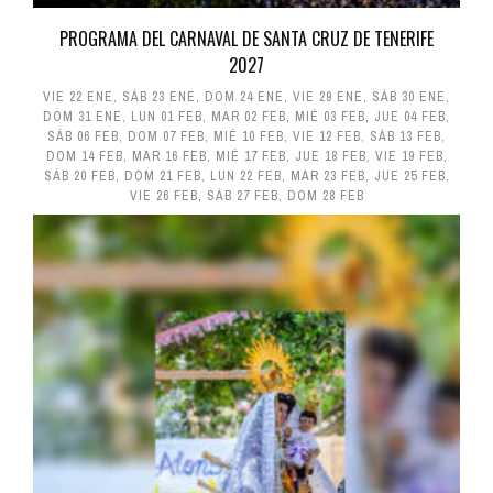
PROGRAMA DEL CARNAVAL DE SANTA CRUZ DE TENERIFE
2027
VIE 22 ENE
,
SÁB 23 ENE
,
DOM 24 ENE
,
VIE 29 ENE
,
SÁB 30 ENE
,
DOM 31 ENE
,
LUN 01 FEB
,
MAR 02 FEB
,
MIÉ 03 FEB
,
JUE 04 FEB
,
SÁB 06 FEB
,
DOM 07 FEB
,
MIÉ 10 FEB
,
VIE 12 FEB
,
SÁB 13 FEB
,
DOM 14 FEB
,
MAR 16 FEB
,
MIÉ 17 FEB
,
JUE 18 FEB
,
VIE 19 FEB
,
SÁB 20 FEB
,
DOM 21 FEB
,
LUN 22 FEB
,
MAR 23 FEB
,
JUE 25 FEB
,
VIE 26 FEB
,
SÁB 27 FEB
,
DOM 28 FEB