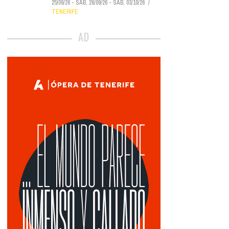
25/09/26
-
SÁB, 26/09/26
-
SÁB, 03/10/26
TENERIFE
AD