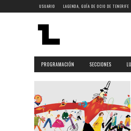
Pasar al contenido principal
USUARIO
LAGENDA, GUÍA DE OCIO DE TENERIFE
PROGRAMACIÓN
SECCIONES
L
MÚSICA
ART
FECHA
LU
ESCÉNICAS
SAL
Hoy
CULTURA
ESP
Plan Finde
GASTRONOMÍA
NO