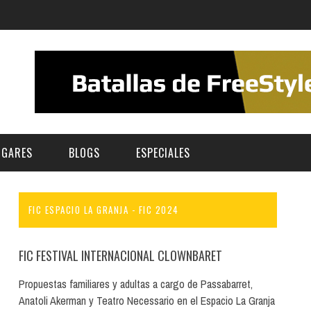
UGARES
BLOGS
ESPECIALES
FIC ESPACIO LA GRANJA - FIC 2024
E | MUSEOS
FESTIVAL BOREAL 2026
GAR
CATEGORIA
AS Y AUDITORIOS
FESTIVAL TAGANANA 2026
FIC FESTIVAL INTERNACIONAL CLOWNBARET
Norte
Cultura
ACIOS CULTURALES
NOCTÁMBULA TENERIFE
Propuestas familiares y adultas a cargo de Passabarret,
Sur
Deporte y Naturaleza
Anatoli Akerman y Teatro Necessario en el Espacio La Granja
CHE
TENERIFE PHE FESTIVAL 2026