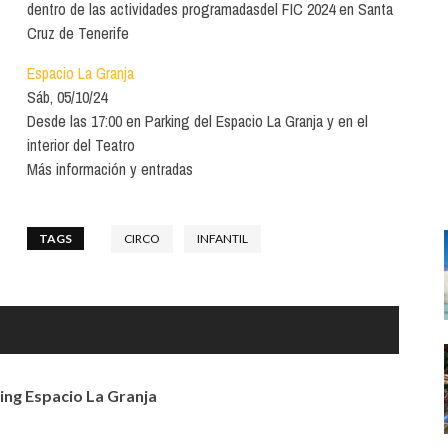
Santa Cruz | La Laguna
dentro de las actividades programadasdel FIC 2024 en Santa
Gastro
ALES CON ACTUACIONES
XXVII VERANO DE CUENTO
Cruz de Tenerife
Islas
Infantil
MERCIO
Espacio La Granja
Música
Sáb, 05/10/24
STRO
Desde las 17:00 en Parking del Espacio La Granja y en el
Escénicas
interior del Teatro
RMATIVO
Más información y entradas
TAGS
CIRCO
INFANTIL
ing Espacio La Granja