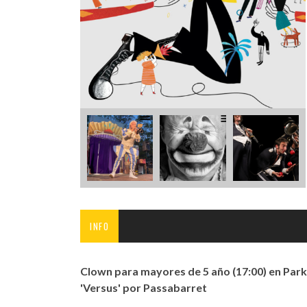
INFANTIL
LOC
CO
GA
FO
INFO
Clown para mayores de 5 año (17:00) en Park
'Versus' por Passabarret