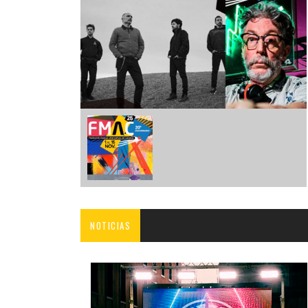
INFANTIL
LOC
CO
GA
FO
NOTICIAS