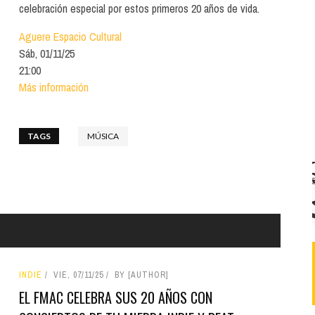
Santa Cruz | La Laguna
Gastro
celebración especial por estos primeros 20 años de vida.
ALES CON ACTUACIONES
Islas
Infantil
Aguere Espacio Cultural
MERCIO
Sáb, 01/11/25
Música
21:00
STRO
Más información
Escénicas
RMATIVO
TAGS
MÚSICA
INDIE
VIE, 07/11/25
BY [AUTHOR]
EL FMAC CELEBRA SUS 20 AÑOS CON