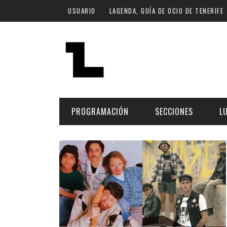
Pasar al contenido principal
USUARIO
LAGENDA, GUÍA DE OCIO DE TENERIFE
PROGRAMACIÓN
SECCIONES
L
MÚSICA
ART
FECHA
LU
ESCÉNICAS
SAL
Hoy
CULTURA
ESP
Plan Finde
GASTRONOMÍA
NO