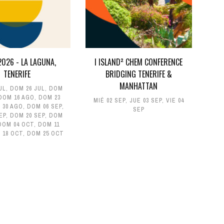
026 - LA LAGUNA,
I ISLAND² CHEM CONFERENCE
TENERIFE
BRIDGING TENERIFE &
MANHATTAN
UL
,
DOM 26 JUL
,
DOM
DOM 16 AGO
,
DOM 23
MIÉ 02 SEP
,
JUE 03 SEP
,
VIE 04
 30 AGO
,
DOM 06 SEP
,
SEP
EP
,
DOM 20 SEP
,
DOM
DOM 04 OCT
,
DOM 11
 18 OCT
,
DOM 25 OCT