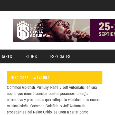
UGARES
BLOGS
ESPECIALES
FMAC 2025 - LA LAGUNA
E | MUSEOS
FESTIVAL BOREAL 2026
GAR
CATEGORIA
Common Goldfish, Pumuky, Naife y Jeff Automatic, en una
AS Y AUDITORIOS
FESTIVAL TAGANANA 2026
noche que reunirá sonidos contemporáneos, energía
Norte
Cultura
alternativa y propuestas que reflejan la vitalidad de la escena
ACIOS CULTURALES
TENERIFE PHE FESTIVAL 2026
musical isleña. Common Goldfish y Jeff Automatic,
Sur
Deporte y Naturaleza
CHE
XXVII VERANO DE CUENTO
procedentes del Reino Unido, se unen a cartel como