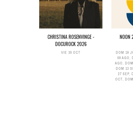
CHRISTINA ROSENVINGE -
NOON 2
DOCUROCK 2026
VIE 30 OCT
DOM 19 J
09 AGO
,
AGO
,
DOM
DOM 13 S
27 SEP
,
OCT
,
DOM